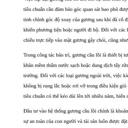
tiêu chuẩn cần đảm bảo góc quan sát bao phủ đư
tinh chỉnh góc độ xoay của gương sau khi đã cố đ
khiển phương tiện hoặc người đi bộ. Đối với các 
chiếu trực tiếp vào mặt gương gây chói, cũng nh
​Trong công tác bảo trì, gương cầu lồi là thiết b
khăn mềm thấm nước sạch hoặc dung dịch tẩy rửa 
trường. Đối với các loại gương ngoài trời, việc k
không bị rung lắc hoặc rơi vỡ trong điều kiện gi
tiêu chuẩn có thể kéo dài lên tới nhiều năm, biến 
​Đầu tư vào hệ thống gương cầu lồi chính là khoả
sự an toàn của con người và tài sản luôn được đặ