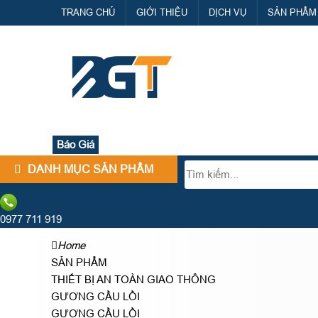
TRANG CHỦ
GIỚI THIỆU
DỊCH VỤ
SẢN PHẨM
Báo Giá
DANH MỤC SẢN PHẨM
0977 711 919
Home
SẢN PHẨM
THIẾT BỊ AN TOÀN GIAO THÔNG
GƯƠNG CẦU LỒI
GƯƠNG CẦU LỒI