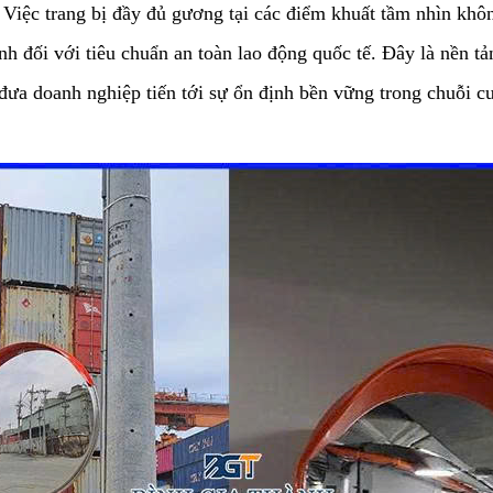
 Việc trang bị đầy đủ gương tại các điểm khuất tầm nhìn khôn
nh đối với tiêu chuẩn an toàn lao động quốc tế. Đây là nền 
 đưa doanh nghiệp tiến tới sự ổn định bền vững trong chuỗi c