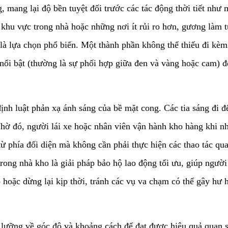
, mang lại độ bền tuyệt đối trước các tác động thời tiết như 
 khu vực trong nhà hoặc những nơi ít rủi ro hơn, gương làm t
 là lựa chọn phổ biến. Một thành phần không thể thiếu đi kèm
nổi bật (thường là sự phối hợp giữa đen và vàng hoặc cam) đ
ịnh luật phản xạ ánh sáng của bề mặt cong. Các tia sáng đi đ
hờ đó, người lái xe hoặc nhân viên vận hành kho hàng khi n
ừ phía đối diện mà không cần phải thực hiện các thao tác q
 trong nhà kho là giải pháp bảo hộ lao động tối ưu, giúp ngườ
ộ hoặc dừng lại kịp thời, tránh các vụ va chạm có thể gây h
kỹ lưỡng về góc độ và khoảng cách để đạt được hiệu quả quan 