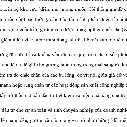
ợc toàn bộ khu vực "điểm mù" mong muốn. Hệ thống giá đỡ đi
ịnh vào cột hoặc tường, đảm bảo hình ảnh phản chiếu là chín
khu vực ngoài trời, gương còn được trang bị thêm mái che (
ư giảm thiểu việc nước mưa đọng lại trên bề mặt làm mờ tầm 
ị tương đối bền bỉ và không yêu cầu các quy trình chăm sóc p
nhẹ là đủ để giữ cho gương luôn trong trạng thái sáng rõ, 
iểm tra độ chắc chắn của các bu lông, ốc vít nối giữa giá đỡ v
ó mạnh hoặc rung chấn từ các hoạt động sản xuất công nghiệp 
đây trở thành khoản đầu tư tiết kiệm và hiệu quả hàng đầu tro
n đầu tư cho sự an toàn và tính chuyên nghiệp của doanh nghi
t lên hàng đầu, gương cầu lồi đóng vai trò như những "đôi m