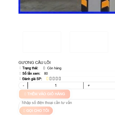
GƯƠNG CẦU LỒI
Trạng thái:
Còn hàng
Số lần xem:
80
Đánh giá SP:
-
+
THÊM VÀO GIỎ HÀNG
GỌI CHO TÔI