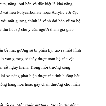
mưa, nắng, bụi bẩn và đặc biệt là khả năng
ừ vật liệu Polycarbonate hoặc Acrylic với đặc
 với mặt gương chính là vành đai bảo vệ và hệ
ể thu hút sự chú ý của người tham gia giao
ến bề mặt gương sẽ bị phân kỳ, tạo ra một hình
hìn vào gương sẽ thấy được toàn bộ các vật
uan sát nguy hiểm. Trong môi trường công
i lái xe nâng phát hiện được các tình huống bất
ư hỏng hàng hóa hoặc gây chấn thương cho nhân
sát tối đa. Một chiếc gương được lắp đặt đúng