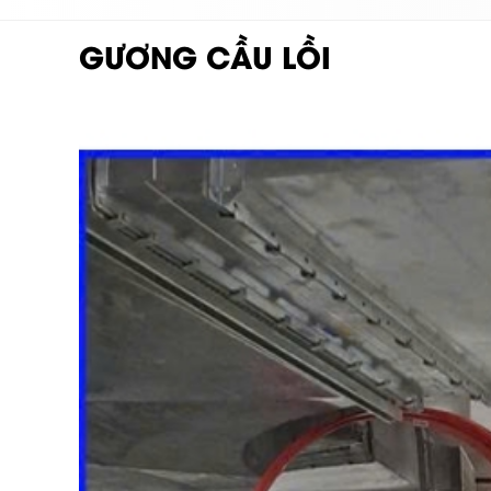
GƯƠNG CẦU LỒI