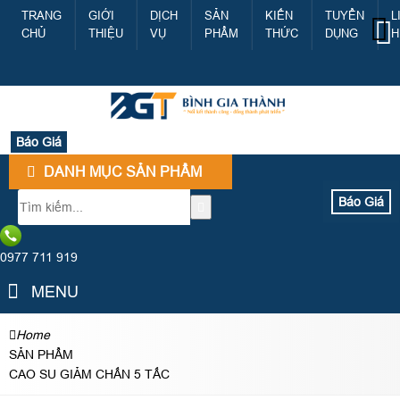
TRANG
GIỚI
DỊCH
SẢN
KIẾN
TUYỂN
L
CHỦ
THIỆU
VỤ
PHẨM
THỨC
DỤNG
H
Báo Giá
DANH MỤC SẢN PHẨM
Báo Giá
0977 711 919
MENU
Home
SẢN PHẨM
CAO SU GIẢM CHẤN 5 TẤC