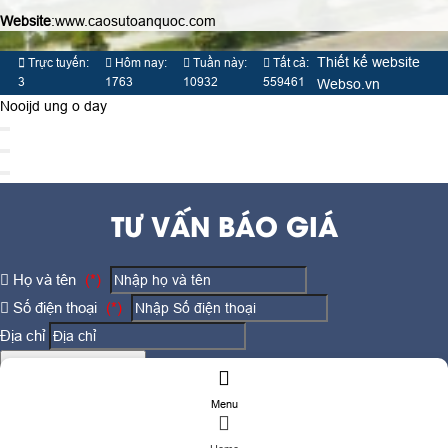
Thiết kế website
Trực tuyến:
Hôm nay:
Tuần này:
Tất cả:
3
1763
10932
559461
Webso.vn
Nooijd ung o day
TƯ VẤN BÁO GIÁ
Họ và tên
(*)
Số điện thoại
(*)
Địa chỉ
Đăng ký tư vấn
TƯ VẤN DỊCH VỤ
Menu
Họ và tên
(*)