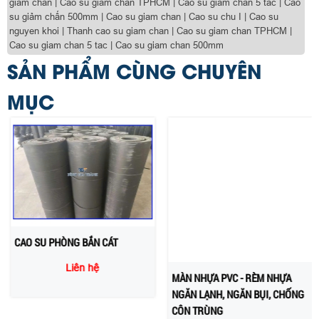
giảm chấn | Cao su giảm chấn TPHCM | Cao su giảm chấn 5 tấc | Cao
su giảm chấn 500mm | Cao su giam chan | Cao su chu I | Cao su
nguyen khoi | Thanh cao su giam chan | Cao su giam chan TPHCM |
Cao su giam chan 5 tac | Cao su giam chan 500mm
SẢN PHẨM CÙNG CHUYÊN
MỤC
CAO SU PHÒNG BẮN CÁT
MÀN NHỰA PVC - RÈM NHỰA
NGĂN LẠNH, NGĂN BỤI, CHỐNG
Liên hệ
CÔN TRÙNG
Liên hệ