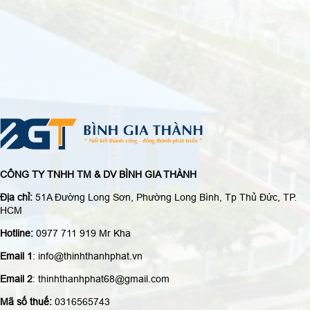
CÔNG TY TNHH TM & DV BÌNH GIA THÀNH
Địa chỉ:
51A Đường Long Sơn, Phường Long Bình, Tp Thủ Đức, TP.
HCM
Hotline:
0977 711 919 Mr Kha
Email 1
: info@thinhthanhphat.vn
Email 2
: thinhthanhphat68@gmail.com
Mã số thuế:
0316565743
Website
:www.caosutoanquoc.com