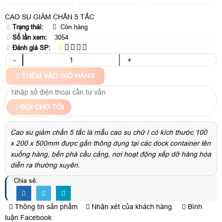
CAO SU GIẢM CHẤN 5 TẤC
Trạng thái:
Còn hàng
Số lần xem:
3054
Đánh giá SP:
-
+
THÊM VÀO GIỎ HÀNG
GỌI CHO TÔI
Cao su giảm chấn 5 tấc là mẫu cao su chữ I có kích thước 100
x 200 x 500mm được gắn thông dụng tại các dock container lên
xuống hàng, bến phà cầu cảng, nơi hoạt động xếp dỡ hàng hóa
diễn ra thường xuyên.
Chia sẻ:
Thông tin sản phẩm
Nhận xét của khách hàng
Bình
luận Facebook