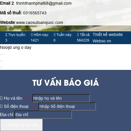
Email 2
: thinhthanhphat68@gmail.com
Mã số thuế:
0316565743
Website
:www.caosutoanquoc.com
Thiết kế website
Trực tuyến:
Hôm nay:
Tuần này:
Tất cả:
3
1421
0
564229
Webso.vn
Nooijd ung o day
TƯ VẤN BÁO GIÁ
Họ và tên
(*)
Số điện thoại
(*)
Địa chỉ
Đăng ký tư vấn