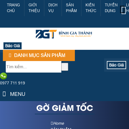
TRANG
GIỚI
DỊCH
SẢN
KIẾN
TUYỂN
L
CHỦ
THIỆU
VỤ
PHẨM
THỨC
DỤNG
H
Báo Giá
DANH MỤC SẢN PHẨM
Báo Giá
0977 711 919
MENU
GỜ GIẢM TỐC
Home