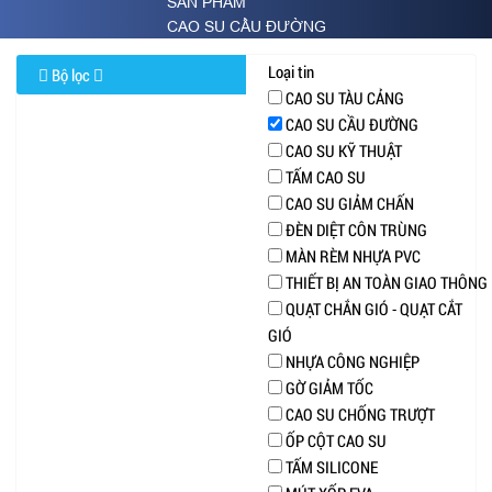
SẢN PHẨM
CAO SU CẦU ĐƯỜNG
Loại tin
Bộ lọc
CAO SU TÀU CẢNG
CAO SU CẦU ĐƯỜNG
CAO SU KỸ THUẬT
TẤM CAO SU
CAO SU GIẢM CHẤN
ĐÈN DIỆT CÔN TRÙNG
MÀN RÈM NHỰA PVC
THIẾT BỊ AN TOÀN GIAO THÔNG
QUẠT CHẮN GIÓ - QUẠT CẮT
GIÓ
NHỰA CÔNG NGHIỆP
GỜ GIẢM TỐC
CAO SU CHỐNG TRƯỢT
ỐP CỘT CAO SU
TẤM SILICONE