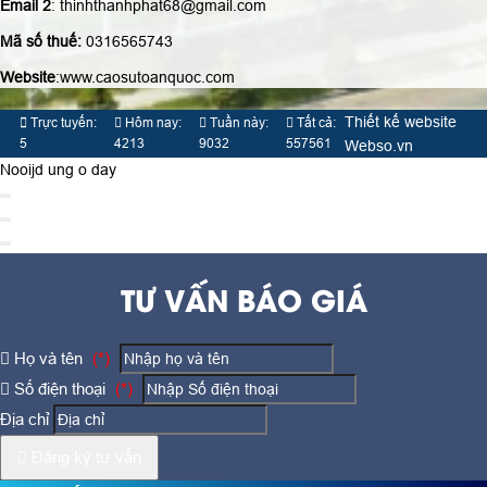
Email 2
: thinhthanhphat68@gmail.com
Mã số thuế:
0316565743
Website
:www.caosutoanquoc.com
Thiết kế website
Trực tuyến:
Hôm nay:
Tuần này:
Tất cả:
5
4213
9032
557561
Webso.vn
Nooijd ung o day
TƯ VẤN BÁO GIÁ
Họ và tên
(*)
Số điện thoại
(*)
Địa chỉ
Đăng ký tư vấn