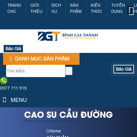
TRANG
GIỚI
DỊCH
SẢN
KIẾN
TUYỂN
L
CHỦ
THIỆU
VỤ
PHẨM
THỨC
DỤNG
H
Báo Giá
DANH MỤC SẢN PHẨM
Báo Giá
0977 711 919
MENU
CAO SU CẦU ĐƯỜNG
Home