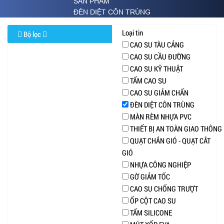
SẢN PHẨM
ĐÈN DIỆT CÔN TRÙNG
Loại tin
Bộ lọc
CAO SU TÀU CẢNG
CAO SU CẦU ĐƯỜNG
CAO SU KỸ THUẬT
TẤM CAO SU
CAO SU GIẢM CHẤN
ĐÈN DIỆT CÔN TRÙNG
MÀN RÈM NHỰA PVC
THIẾT BỊ AN TOÀN GIAO THÔNG
QUẠT CHẮN GIÓ - QUẠT CẮT
GIÓ
NHỰA CÔNG NGHIỆP
GỜ GIẢM TỐC
CAO SU CHỐNG TRƯỢT
ỐP CỘT CAO SU
TẤM SILICONE