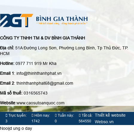
CÔNG TY TNHH TM & DV BÌNH GIA THÀNH
Địa chỉ:
51A Đường Long Sơn, Phường Long Bình, Tp Thủ Đức, TP.
HCM
Hotline:
0977 711 919 Mr Kha
Email 1
: info@thinhthanhphat.vn
Email 2
: thinhthanhphat68@gmail.com
Mã số thuế:
0316565743
Website
:www.caosutoanquoc.com
Thiết kế website
Trực tuyến:
Hôm nay:
Tuần này:
Tất cả:
3
1742
0
564550
Webso.vn
Nooijd ung o day