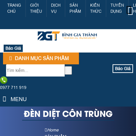
TRANG
GIỚI
DỊCH
SẢN
KIẾN
TUYỂN
L
CHỦ
THIỆU
VỤ
PHẨM
THỨC
DỤNG
H
Báo Giá
DANH MỤC SẢN PHẨM
Báo Giá
0977 711 919
MENU
ĐÈN DIỆT CÔN TRÙNG
Home