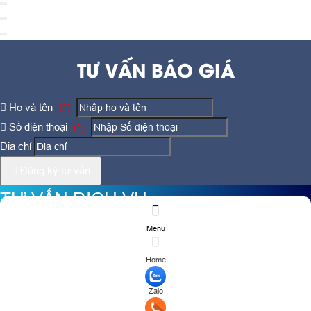
TƯ VẤN BÁO GIÁ
Họ và tên
(*)
Số điện thoại
(*)
Địa chỉ
Đăng ký tư vấn
TƯ VẤN DỊCH VỤ
Menu
Họ và tên
(*)
Home
Số điện thoại
(*)
Zalo
Địa chỉ