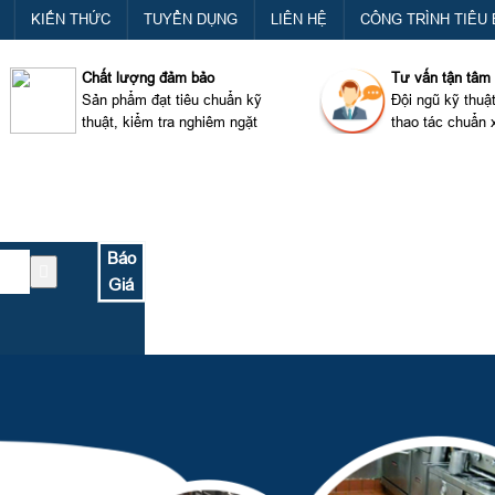
KIẾN THỨC
TUYỂN DỤNG
LIÊN HỆ
CÔNG TRÌNH TIÊU 
Chất lượng đảm bảo
Tư vấn tận tâm
Sản phẩm đạt tiêu chuẩn kỹ
Đội ngũ kỹ thuậ
thuật, kiểm tra nghiêm ngặt
thao tác chuẩn 
Báo
Giá