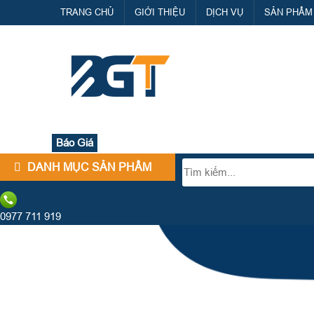
TRANG CHỦ
GIỚI THIỆU
DỊCH VỤ
SẢN PHẨM
Báo Giá
DANH MỤC SẢN PHẨM
0977 711 919