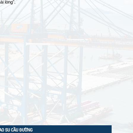
ài lòng".
AO SU CẦU ĐƯỜNG
TẤM CAO