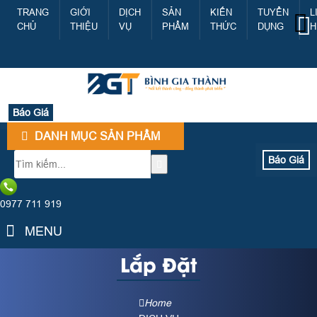
TRANG
GIỚI
DỊCH
SẢN
KIẾN
TUYỂN
L
CHỦ
THIỆU
VỤ
PHẨM
THỨC
DỤNG
H
Báo Giá
DANH MỤC SẢN PHẨM
Báo Giá
0977 711 919
MENU
Lắp Đặt
Home