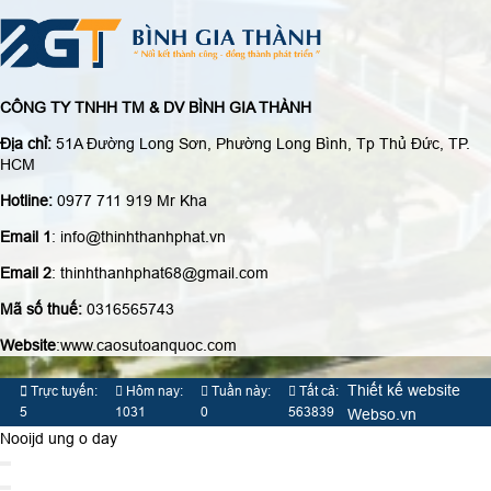
CÔNG TY TNHH TM & DV BÌNH GIA THÀNH
Địa chỉ:
51A Đường Long Sơn, Phường Long Bình, Tp Thủ Đức, TP.
HCM
Hotline:
0977 711 919 Mr Kha
Email 1
: info@thinhthanhphat.vn
Email 2
: thinhthanhphat68@gmail.com
Mã số thuế:
0316565743
Website
:www.caosutoanquoc.com
Thiết kế website
Trực tuyến:
Hôm nay:
Tuần này:
Tất cả:
5
1031
0
563839
Webso.vn
Nooijd ung o day