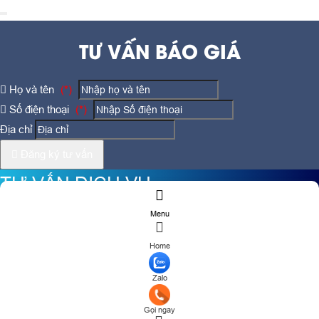
TƯ VẤN BÁO GIÁ
Họ và tên
(*)
Số điện thoại
(*)
Địa chỉ
Đăng ký tư vấn
TƯ VẤN DỊCH VỤ
Menu
Họ và tên
(*)
Home
Số điện thoại
(*)
Zalo
Địa chỉ
Gọi ngay