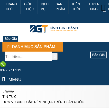
TRANG
GIỚI
DỊCH
SẢN
KIẾN
TUYỂN
L
CHỦ
THIỆU
VỤ
PHẨM
THỨC
DỤNG
H
Báo Giá
DANH MỤC SẢN PHẨM
Báo Giá
0977 711 919
MENU
Home
TIN TỨC
ĐƠN VỊ CUNG CẤP RÈM NHỰA TRÊN TOÀN QUỐC