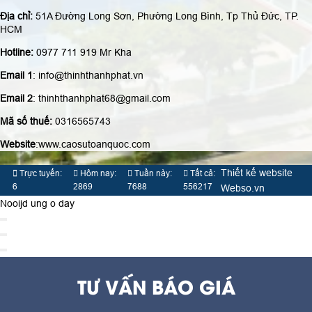
Địa chỉ:
51A Đường Long Sơn, Phường Long Bình, Tp Thủ Đức, TP.
HCM
Hotline:
0977 711 919 Mr Kha
Email 1
: info@thinhthanhphat.vn
Email 2
: thinhthanhphat68@gmail.com
Mã số thuế:
0316565743
Website
:www.caosutoanquoc.com
Thiết kế website
Trực tuyến:
Hôm nay:
Tuần này:
Tất cả:
6
2869
7688
556217
Webso.vn
Nooijd ung o day
TƯ VẤN BÁO GIÁ