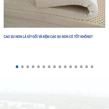
CAO SU NON LÀ GÌ? GỐI VÀ ĐỆM CAO SU NON CÓ TỐT KHÔNG?