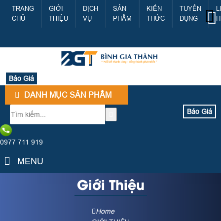
TRANG
GIỚI
DỊCH
SẢN
KIẾN
TUYỂN
L
CHỦ
THIỆU
VỤ
PHẨM
THỨC
DỤNG
H
Báo Giá
DANH MỤC SẢN PHẨM
Báo Giá
0977 711 919
MENU
Giới Thiệu
Home