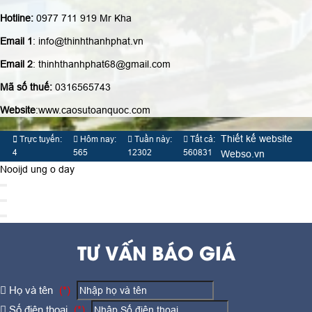
Hotline:
0977 711 919 Mr Kha
Email 1
: info@thinhthanhphat.vn
Email 2
: thinhthanhphat68@gmail.com
Mã số thuế:
0316565743
Website
:www.caosutoanquoc.com
Thiết kế website
Trực tuyến:
Hôm nay:
Tuần này:
Tất cả:
4
565
12302
560831
Webso.vn
Nooijd ung o day
TƯ VẤN BÁO GIÁ
Họ và tên
(*)
Số điện thoại
(*)