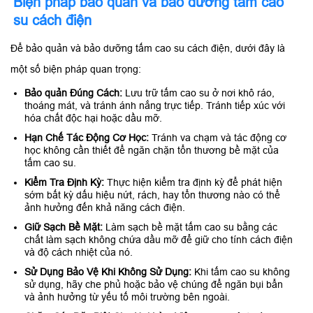
Biện pháp bảo quản và bảo dưỡng tấm cao
su cách điện
Để bảo quản và bảo dưỡng tấm cao su cách điện, dưới đây là
một số biện pháp quan trọng:
Bảo quản Đúng Cách:
Lưu trữ tấm cao su ở nơi khô ráo,
thoáng mát, và tránh ánh nắng trực tiếp. Tránh tiếp xúc với
hóa chất độc hại hoặc dầu mỡ.
Hạn Chế Tác Động Cơ Học:
Tránh va chạm và tác động cơ
học không cần thiết để ngăn chặn tổn thương bề mặt của
tấm cao su.
Kiểm Tra Định Kỳ:
Thực hiện kiểm tra định kỳ để phát hiện
sớm bất kỳ dấu hiệu nứt, rách, hay tổn thương nào có thể
ảnh hưởng đến khả năng cách điện.
Giữ Sạch Bề Mặt:
Làm sạch bề mặt tấm cao su bằng các
chất làm sạch không chứa dầu mỡ để giữ cho tính cách điện
và độ cách nhiệt của nó.
Sử Dụng Bảo Vệ Khi Không Sử Dụng:
Khi tấm cao su không
sử dụng, hãy che phủ hoặc bảo vệ chúng để ngăn bụi bẩn
và ảnh hưởng từ yếu tố môi trường bên ngoài.