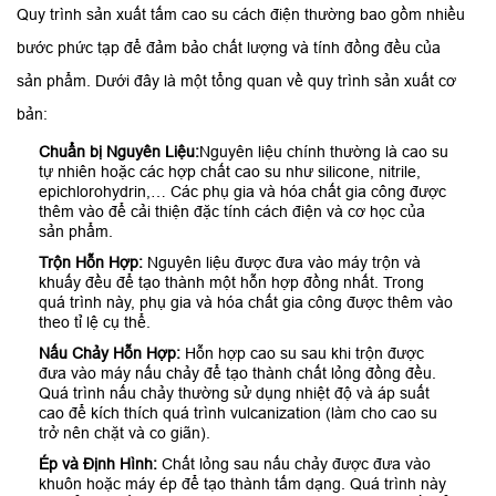
Quy trình sản xuất tấm cao su cách điện thường bao gồm nhiều
bước phức tạp để đảm bảo chất lượng và tính đồng đều của
sản phẩm. Dưới đây là một tổng quan về quy trình sản xuất cơ
bản:
Chuẩn bị Nguyên Liệu:
Nguyên liệu chính thường là cao su
tự nhiên hoặc các hợp chất cao su như silicone, nitrile,
epichlorohydrin,… Các phụ gia và hóa chất gia công được
thêm vào để cải thiện đặc tính cách điện và cơ học của
sản phẩm.
Trộn Hỗn Hợp:
Nguyên liệu được đưa vào máy trộn và
khuấy đều để tạo thành một hỗn hợp đồng nhất. Trong
quá trình này, phụ gia và hóa chất gia công được thêm vào
theo tỉ lệ cụ thể.
Nấu Chảy Hỗn Hợp:
Hỗn hợp cao su sau khi trộn được
đưa vào máy nấu chảy để tạo thành chất lỏng đồng đều.
Quá trình nấu chảy thường sử dụng nhiệt độ và áp suất
cao để kích thích quá trình vulcanization (làm cho cao su
trở nên chặt và co giãn).
Ép và Định Hình:
Chất lỏng sau nấu chảy được đưa vào
khuôn hoặc máy ép để tạo thành tấm dạng. Quá trình này