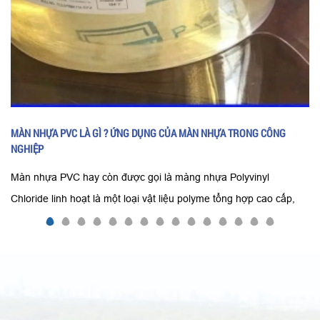
MÀN NHỰA PVC LÀ GÌ ? ỨNG DỤNG CỦA MÀN NHỰA TRONG CÔNG
NGHIỆP
Màn nhựa PVC hay còn được gọi là màng nhựa Polyvinyl
Chloride linh hoạt là một loại vật liệu polyme tổng hợp cao cấp,
được sản xuất thông qua quá trình cán hoặc đùn nhựa PVC kết
hợp với các chất hóa dẻo chuyên dụng dưới nhiệt độ cao, tạo ra
các dải hoặc tấm màng nhựa có độ trong suốt tuyệt hảo, độ dẻo
dai linh hoạt và độ bền cơ học vượt trội.