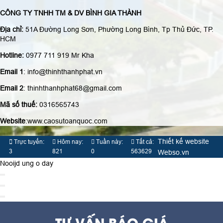
CÔNG TY TNHH TM & DV BÌNH GIA THÀNH
Địa chỉ:
51A Đường Long Sơn, Phường Long Bình, Tp Thủ Đức, TP.
HCM
Hotline:
0977 711 919 Mr Kha
Email 1
: info@thinhthanhphat.vn
Email 2
: thinhthanhphat68@gmail.com
Mã số thuế:
0316565743
Website
:www.caosutoanquoc.com
Thiết kế website
Trực tuyến:
Hôm nay:
Tuần này:
Tất cả:
3
821
0
563629
Webso.vn
Nooijd ung o day
TƯ VẤN BÁO GIÁ