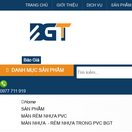
TRANG CHỦ
GIỚI THIỆU
DỊCH VỤ
SẢN PHẨM
Báo Giá
DANH MỤC SẢN PHẨM
0977 711 919
Home
SẢN PHẨM
MÀN RÈM NHỰA PVC
MÀN NHỰA - RÈM NHỰA TRONG PVC BGT