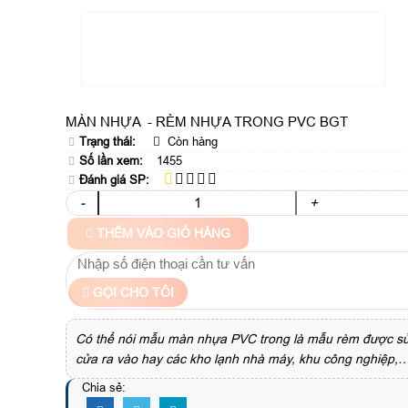
MÀN NHỰA - RÈM NHỰA TRONG PVC BGT
Trạng thái:
Còn hàng
Số lần xem:
1455
Đánh giá SP:
-
+
THÊM VÀO GIỎ HÀNG
GỌI CHO TÔI
Có thể nói mẫu màn nhựa PVC trong là mẫu rèm được sử 
cửa ra vào hay các kho lạnh nhà máy, khu công nghiệp,
Chia sẻ: