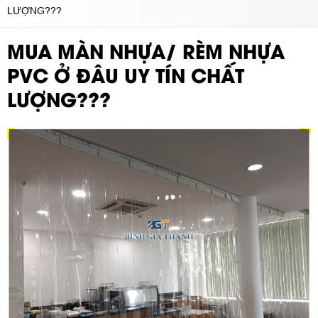
LƯỢNG???
MUA MÀN NHỰA/ RÈM NHỰA
PVC Ở ĐÂU UY TÍN CHẤT
LƯỢNG???