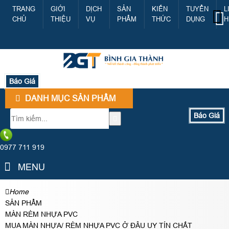
TRANG
GIỚI
DỊCH
SẢN
KIẾN
TUYỂN
L
CHỦ
THIỆU
VỤ
PHẨM
THỨC
DỤNG
H
Báo Giá
DANH MỤC SẢN PHẨM
Báo Giá
0977 711 919
MENU
Home
SẢN PHẨM
MÀN RÈM NHỰA PVC
MUA MÀN NHỰA/ RÈM NHỰA PVC Ở ĐÂU UY TÍN CHẤT