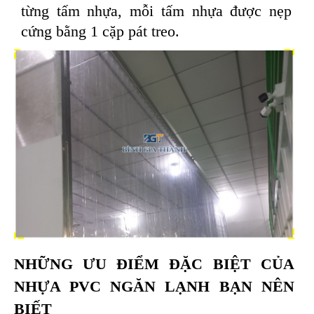
từng tấm nhựa, mỗi tấm nhựa được nẹp
cứng bằng 1 cặp pát treo.
NHỮNG ƯU ĐIỂM ĐẶC BIỆT CỦA
NHỰA PVC NGĂN LẠNH BẠN NÊN
BIẾT