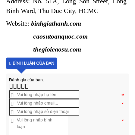
Address: No. 51A, Long Son Street, Long
Binh Ward, Thu Duc City, HCMC
Website:
binhgiathanh.com
caosutoanquoc.com
thegioicaosu.com
BÌNH LUẬN CỦA BẠN
Đánh giá của bạn:
*
*
*