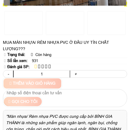
MUA MÀN NHỰA/ RÈM NHỰA PVC Ở ĐÂU UY TÍN CHẤT
LƯỢNG???
Trạng thái:
Còn hàng
Số lần xem:
931
Đánh giá SP:
-
+
THÊM VÀO GIỎ HÀNG
GỌI CHO TÔI
"Màn nhựa/ Rèm nhựa PVC được cung cấp bởi BÌNH GIA
THÀNH là những sản phẩm giúp ngăn lạnh, ngăn bụi, chống
côn trùng, chắn gió một cách hiệu quả nhất. BÌNH GIA THÀNH