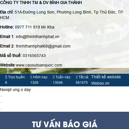
CÔNG TY TNHH TM & DV BÌNH GIA THÀNH
Địa chỉ:
51A Đường Long Sơn, Phường Long Bình, Tp Thủ Đức, TP.
HCM
Hotline:
0977 711 919 Mr Kha
Email 1
: info@thinhthanhphat.vn
Email 2
: thinhthanhphat68@gmail.com
Mã số thuế:
0316565743
Website
:www.caosutoanquoc.com
Thiết kế website
Trực tuyến:
Hôm nay:
Tuần này:
Tất cả:
6
1309
13046
561575
Webso.vn
Nooijd ung o day
TƯ VẤN BÁO GIÁ