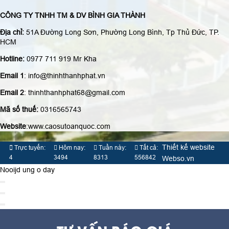
CÔNG TY TNHH TM & DV BÌNH GIA THÀNH
Địa chỉ:
51A Đường Long Sơn, Phường Long Bình, Tp Thủ Đức, TP.
HCM
Hotline:
0977 711 919 Mr Kha
Email 1
: info@thinhthanhphat.vn
Email 2
: thinhthanhphat68@gmail.com
Mã số thuế:
0316565743
Website
:www.caosutoanquoc.com
Thiết kế website
Trực tuyến:
Hôm nay:
Tuần này:
Tất cả:
4
3494
8313
556842
Webso.vn
Nooijd ung o day