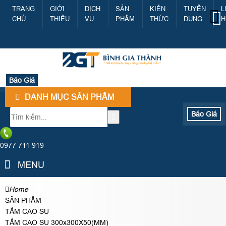
TRANG
GIỚI
DỊCH
SẢN
KIẾN
TUYỂN
L
CHỦ
THIỆU
VỤ
PHẨM
THỨC
DỤNG
H
Báo Giá
DANH MỤC SẢN PHẨM
Báo Giá
0977 711 919
MENU
Home
SẢN PHẨM
TẤM CAO SU
TẤM CAO SU 300x300X50(MM)