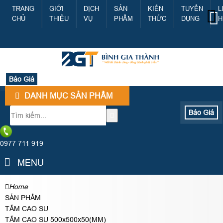
TRANG
GIỚI
DỊCH
SẢN
KIẾN
TUYỂN
L
CHỦ
THIỆU
VỤ
PHẨM
THỨC
DỤNG
H
Báo Giá
DANH MỤC SẢN PHẨM
Báo Giá
0977 711 919
MENU
Home
SẢN PHẨM
TẤM CAO SU
TẤM CAO SU 500x500x50(MM)