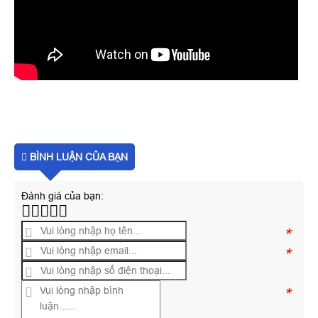
BÌNH LUẬN CỦA BẠN
Đánh giá của bạn:
*
*
*