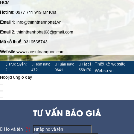
HCM
Hotline:
0977 711 919 Mr Kha
Email 1
: info@thinhthanhphat.vn
Email 2
: thinhthanhphat68@gmail.com
Mã số thuế:
0316565743
Website
:www.caosutoanquoc.com
Thiết kế website
Trực tuyến:
Hôm nay:
Tuần này:
Tất cả:
2
472
9641
558170
Webso.vn
Nooijd ung o day
TƯ VẤN BÁO GIÁ
Họ và tên
(*)