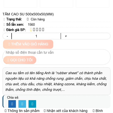
TẤM CAO SU 500x500x50(MM)
Trạng thái:
Còn hàng
Số lần xem:
1560
Đánh giá SP:
-
+
THÊM VÀO GIỎ HÀNG
GỌI CHO TÔI
Cao su tấm có tên tiếng Anh là “rubber sheet” có thành phần
nguyên liệu có khả năng chống rung ,giảm chấn, chịu hóa chất,
chịu axit, chịu dầu, chịu nhiệt, kháng ozone, kháng kiềm, chống
thấm, chống tĩnh điện, chống trượt,...
Chia sẻ:
Thông tin sản phẩm
Nhận xét của khách hàng
Bình