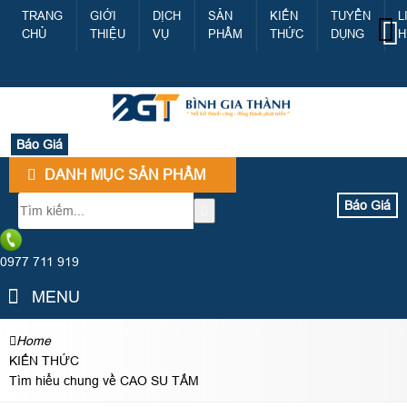
TRANG
GIỚI
DỊCH
SẢN
KIẾN
TUYỂN
L
CHỦ
THIỆU
VỤ
PHẨM
THỨC
DỤNG
H
Báo Giá
DANH MỤC SẢN PHẨM
Báo Giá
0977 711 919
MENU
Home
KIẾN THỨC
Tìm hiểu chung về CAO SU TẤM