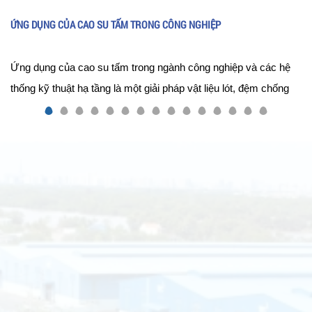
ỨNG DỤNG CỦA CAO SU TẤM TRONG CÔNG NGHIỆP
Ứng dụng của cao su tấm trong ngành công nghiệp và các hệ
thống kỹ thuật hạ tầng là một giải pháp vật liệu lót, đệm chống
va đập, cách âm, chống rung và làm kín vô cùng quan trọng,
đóng vai trò cốt lõi trong việc bảo vệ kết cấu máy móc, nhà
xưởng và tối ưu hóa hiệu suất vận hành của dây chuyền sản
xuất.