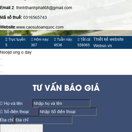
Email 2
: thinhthanhphat68@gmail.com
Mã số thuế:
0316565743
Website
:www.caosutoanquoc.com
Thiết kế website
Trực tuyến:
Hôm nay:
Tuần này:
Tất cả:
5
367
9536
558065
Webso.vn
Nooijd ung o day
TƯ VẤN BÁO GIÁ
Họ và tên
(*)
Số điện thoại
(*)
Địa chỉ
Đăng ký tư vấn