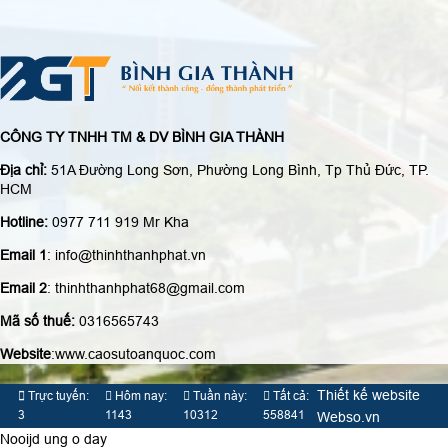
CÔNG TY TNHH TM & DV BÌNH GIA THÀNH
Địa chỉ:
51A Đường Long Sơn, Phường Long Bình, Tp Thủ Đức, TP.
HCM
Hotline:
0977 711 919 Mr Kha
Email 1
: info@thinhthanhphat.vn
Email 2
: thinhthanhphat68@gmail.com
Mã số thuế:
0316565743
Website
:www.caosutoanquoc.com
Thiết kế website
Trực tuyến:
Hôm nay:
Tuần này:
Tất cả:
3
1143
10312
558841
Webso.vn
Nooijd ung o day