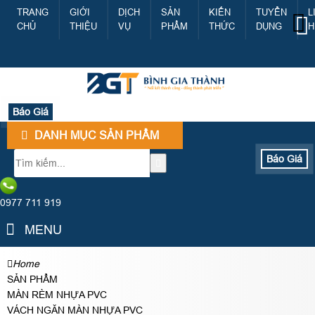
TRANG
GIỚI
DỊCH
SẢN
KIẾN
TUYỂN
L
CHỦ
THIỆU
VỤ
PHẨM
THỨC
DỤNG
H
Báo Giá
DANH MỤC SẢN PHẨM
Báo Giá
0977 711 919
MENU
Home
SẢN PHẨM
MÀN RÈM NHỰA PVC
VÁCH NGĂN MÀN NHỰA PVC