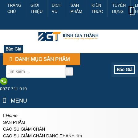
TRANG
GIỚI
DỊCH
SẢN
KIẾN
TUYỂN
L
CHỦ
THIỆU
VỤ
PHẨM
THỨC
DỤNG
H
Báo Giá
DANH MỤC SẢN PHẨM
Báo Giá
0977 711 919
MENU
Home
SẢN PHẨM
CAO SU GIẢM CHẤN
CAO SU GIẢM CHẤN DẠNG THANH 1m