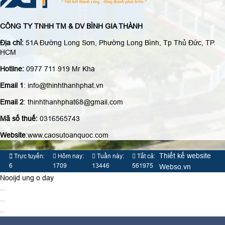
CÔNG TY TNHH TM & DV BÌNH GIA THÀNH
Địa chỉ:
51A Đường Long Sơn, Phường Long Bình, Tp Thủ Đức, TP.
HCM
Hotline:
0977 711 919 Mr Kha
Email 1
: info@thinhthanhphat.vn
Email 2
: thinhthanhphat68@gmail.com
Mã số thuế:
0316565743
Website
:www.caosutoanquoc.com
Thiết kế website
Trực tuyến:
Hôm nay:
Tuần này:
Tất cả:
6
1709
13446
561975
Webso.vn
Nooijd ung o day