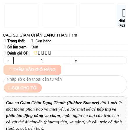
Hình
(+2)
CAO SU GIẢM CHẤN DẠNG THANH 1m
Trạng thái:
Còn hàng
Số lần xem:
348
Đánh giá SP:
-
+
THÊM VÀO GIỎ HÀNG
GỌI CHO TÔI
Cao su Giảm Chấn Dạng Thanh (Rubber Bumper)
dài 1 mét là
một thành phần bảo vệ thiết yếu, được thiết kế để
hấp thụ và
phân tán động năng va chạm
, ngăn ngừa hư hại cấu trúc cho
cả vật thể di chuyển (phương tiện, xe nâng) và cấu trúc cố định
(tường, cột, bến bãi).