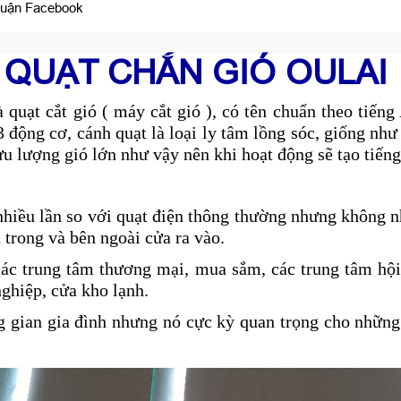
luận Facebook
QUẠT CHẮN GIÓ OULAI
quạt cắt gió ( máy cắt gió ), có tên chuẩn theo tiếng
y 3 động cơ, cánh quạt là loại ly tâm lồng sóc, giống n
lưu lượng gió lớn như vậy nên khi hoạt động sẽ tạo tiếng
nhiều lần so với quạt điện thông thường nhưng không 
 trong và bên ngoài cửa ra vào.
ác trung tâm thương mại, mua sắm, các trung tâm hội 
ghiệp, cửa kho lạnh.
ng gian gia đình nhưng nó cực kỳ quan trọng cho nhữn