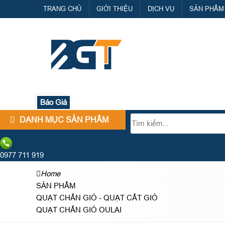
TRANG CHỦ
GIỚI THIỆU
DỊCH VỤ
SẢN PHẨM
Báo Giá
DANH MỤC SẢN PHẨM
0977 711 919
Home
SẢN PHẨM
QUẠT CHẮN GIÓ - QUẠT CẮT GIÓ
QUẠT CHẮN GIÓ OULAI