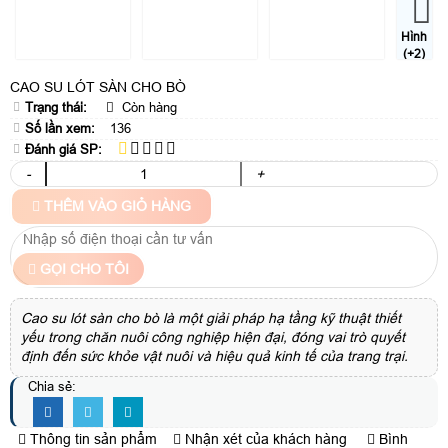
Hình
(+2)
CAO SU LÓT SÀN CHO BÒ
Trạng thái:
Còn hàng
Số lần xem:
136
Đánh giá SP:
-
+
THÊM VÀO GIỎ HÀNG
GỌI CHO TÔI
Cao su lót sàn cho bò là một giải pháp hạ tầng kỹ thuật thiết
yếu trong chăn nuôi công nghiệp hiện đại, đóng vai trò quyết
định đến sức khỏe vật nuôi và hiệu quả kinh tế của trang trại.
Chia sẻ:
Thông tin sản phẩm
Nhận xét của khách hàng
Bình