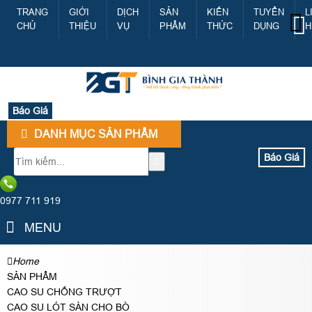
TRANG
GIỚI
DỊCH
SẢN
KIẾN
TUYỂN
L
CHỦ
THIỆU
VỤ
PHẨM
THỨC
DỤNG
H
Báo Giá
DANH MỤC SẢN PHẨM
Báo Giá
0977 711 919
MENU
Home
SẢN PHẨM
CAO SU CHỐNG TRƯỢT
CAO SU LÓT SÀN CHO BÒ