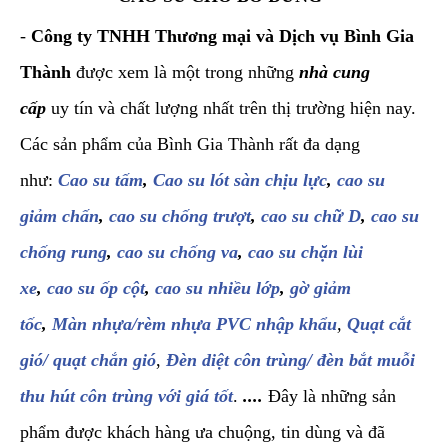
-
Công ty TNHH Thương mại và Dịch vụ Bình Gia
Thành
được xem là một trong những
nhà cung
cấp
uy tín và chất lượng nhất trên thị trường hiện nay.
Các sản phẩm của Bình Gia Thành rất đa dạng
như:
Cao su tấm
,
Cao su lót sàn chịu lực
,
cao su
giảm chấn
,
cao su chống trượt
,
cao su chữ D
,
cao su
chống rung
,
cao su chống va
,
cao su chặn lùi
xe
,
cao su ốp cột
,
cao su nhiều lớp
,
gờ giảm
tốc
,
Màn nhựa/rèm nhựa PVC nhập khẩu
,
Quạt cắt
gió/ quạt chắn gió
,
Đèn diệt côn trùng/ đèn bắt muỗi
thu hút côn trùng với giá tốt
.
....
Đây là những sản
phẩm được khách hàng ưa chuộng, tin dùng và đã