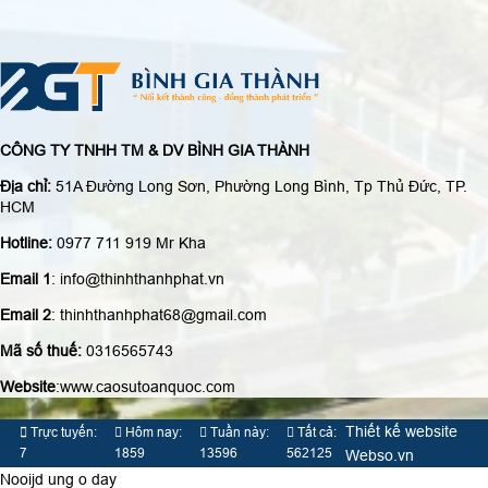
CÔNG TY TNHH TM & DV BÌNH GIA THÀNH
Địa chỉ:
51A Đường Long Sơn, Phường Long Bình, Tp Thủ Đức, TP.
HCM
Hotline:
0977 711 919 Mr Kha
Email 1
: info@thinhthanhphat.vn
Email 2
: thinhthanhphat68@gmail.com
Mã số thuế:
0316565743
Website
:www.caosutoanquoc.com
Thiết kế website
Trực tuyến:
Hôm nay:
Tuần này:
Tất cả:
7
1859
13596
562125
Webso.vn
Nooijd ung o day