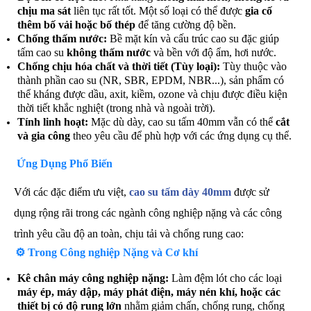
chịu ma sát
liên tục rất tốt. Một số loại có thể được
gia cố
thêm bố vải hoặc bố thép
để tăng cường độ bền.
Chống thấm nước:
Bề mặt kín và cấu trúc cao su đặc giúp
tấm cao su
không thấm nước
và bền với độ ẩm, hơi nước.
Chống chịu hóa chất và thời tiết (Tùy loại):
Tùy thuộc vào
thành phần cao su (NR, SBR, EPDM, NBR...), sản phẩm có
thể kháng được dầu, axit, kiềm, ozone và chịu được điều kiện
thời tiết khắc nghiệt (trong nhà và ngoài trời).
Tính linh hoạt:
Mặc dù dày, cao su tấm 40mm vẫn có thể
cắt
và gia công
theo yêu cầu để phù hợp với các ứng dụng cụ thể.
Ứng Dụng Phổ Biến
Với các đặc điểm ưu việt,
cao su tấm dày 40mm
được sử
dụng rộng rãi trong các ngành công nghiệp nặng và các công
trình yêu cầu độ an toàn, chịu tải và chống rung cao:
⚙️ Trong Công nghiệp Nặng và Cơ khí
Kê chân máy công nghiệp nặng:
Làm đệm lót cho các loại
máy ép, máy dập, máy phát điện, máy nén khí, hoặc các
thiết bị có độ rung lớn
nhằm giảm chấn, chống rung, chống