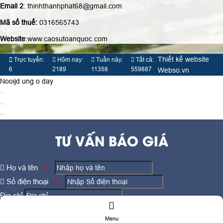
Website
:www.caosutoanquoc.com
Thiết kế website
Trực tuyến:
Hôm nay:
Tuần này:
Tất cả:
6
2189
11358
559887
Webso.vn
Nooijd ung o day
TƯ VẤN BÁO GIÁ
Họ và tên
(*)
Số điện thoại
(*)
Địa chỉ
Đăng ký tư vấn
TƯ VẤN DỊCH VỤ
Menu