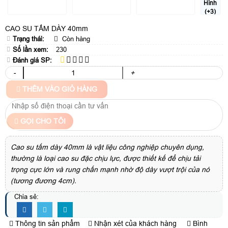
Hình
(+3)
CAO SU TẤM DÀY 40mm
Trạng thái:
Còn hàng
Số lần xem:
230
Đánh giá SP:
-
+
THÊM VÀO GIỎ HÀNG
GỌI CHO TÔI
Cao su tấm dày 40mm là vật liệu công nghiệp chuyên dụng,
thường là loại cao su đặc chịu lực, được thiết kế để chịu tải
trọng cực lớn và rung chấn mạnh nhờ độ dày vượt trội của nó
(tương đương 4cm).
Chia sẻ:
Thông tin sản phẩm
Nhận xét của khách hàng
Bình