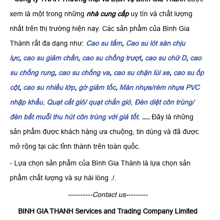
xem là một trong những
nhà cung cấp
uy tín và chất lượng
nhất trên thị trường hiện nay. Các sản phẩm của Bình Gia
Thành rất đa dạng như:
Cao su tấm
,
Cao su lót sàn chịu
lực
,
cao su giảm chấn
,
cao su chống trượt
,
cao su chữ D
,
cao
su chống rung
,
cao su chống va
,
cao su chặn lùi xe
,
cao su ốp
cột
,
cao su nhiều lớp
,
gờ giảm tốc
,
Màn nhựa/rèm nhựa PVC
nhập khẩu
,
Quạt cắt gió/ quạt chắn gió
,
Đèn diệt côn trùng/
đèn bắt muỗi thu hút côn trùng với giá tốt
.
....
Đây là những
sản phẩm được khách hàng ưa chuộng, tin dùng và đã được
mở rộng tại các tỉnh thành trên toàn quốc.
- Lựa chọn sản phẩm của Bình Gia Thành là lựa chọn sản
phẩm chất lượng và sự hài lòng ./.
----------Contact us---------
BINH GIA THANH Services and Trading Company Limited