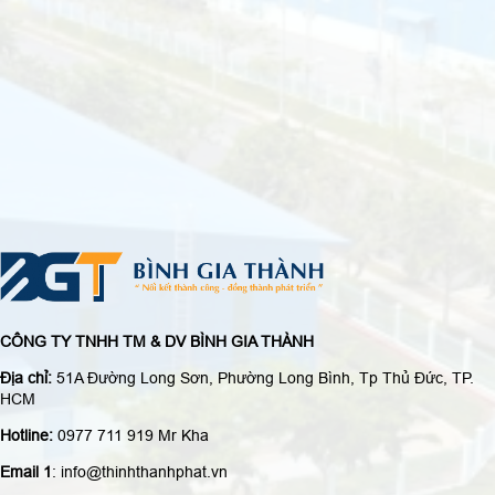
CÔNG TY TNHH TM & DV BÌNH GIA THÀNH
Địa chỉ:
51A Đường Long Sơn, Phường Long Bình, Tp Thủ Đức, TP.
HCM
Hotline:
0977 711 919 Mr Kha
Email 1
: info@thinhthanhphat.vn
Email 2
: thinhthanhphat68@gmail.com
Mã số thuế:
0316565743