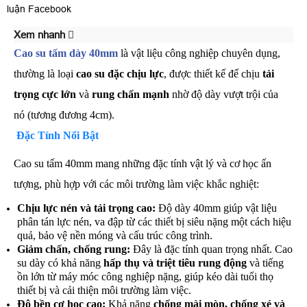
luận Facebook
Xem nhanh
Cao su tấm dày
40mm
là vật liệu công nghiệp chuyên dụng,
thường là loại
cao su đặc chịu lực
, được thiết kế để chịu
tải
trọng cực lớn
và
rung chấn mạnh
nhờ độ dày vượt trội của
nó (tương đương 4cm).
Đặc Tính Nổi Bật
Cao su tấm 40mm mang những đặc tính vật lý và cơ học ấn
tượng, phù hợp với các môi trường làm việc khắc nghiệt:
Chịu lực nén và tải trọng cao:
Độ dày 40mm giúp vật liệu
phân tán lực nén, va đập từ các thiết bị siêu nặng một cách hiệu
quả, bảo vệ nền móng và cấu trúc công trình.
Giảm chấn, chống rung:
Đây là đặc tính quan trọng nhất. Cao
su dày có khả năng
hấp thụ và triệt tiêu rung động
và tiếng
ồn lớn từ máy móc công nghiệp nặng, giúp kéo dài tuổi thọ
thiết bị và cải thiện môi trường làm việc.
Độ bền cơ học cao:
Khả năng
chống mài mòn, chống xé và