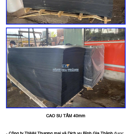
CAO SU TẤM 40mm
-
Công ty TNHH Thương mại và Dịch vụ Bình Gia Thành
được