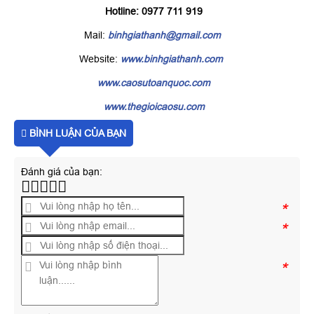
Hotline: 0977 711 919
Mail:
binhgiathanh@gmail.com
Website:
www.binhgiathanh.com
www.caosutoanquoc.com
www.thegioicaosu.com
BÌNH LUẬN CỦA BẠN
Đánh giá của bạn:
*
*
*