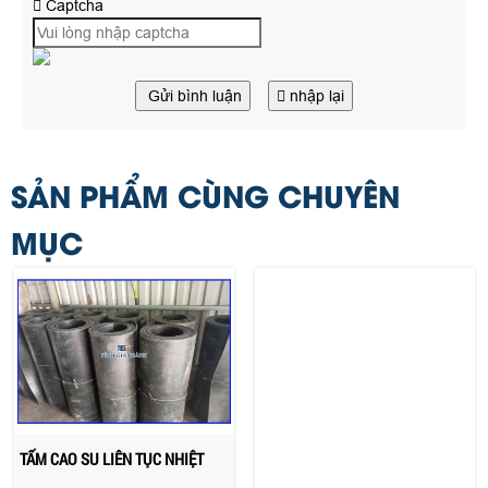
Captcha
Gửi bình luận
nhập lại
SẢN PHẨM CÙNG CHUYÊN
MỤC
TẤM CAO SU LIÊN TỤC NHIỆT
TẤM CAO SU BỐ VẢI - CAO SU
TẤM CÓ LỚP BỐ Ở GIỮA