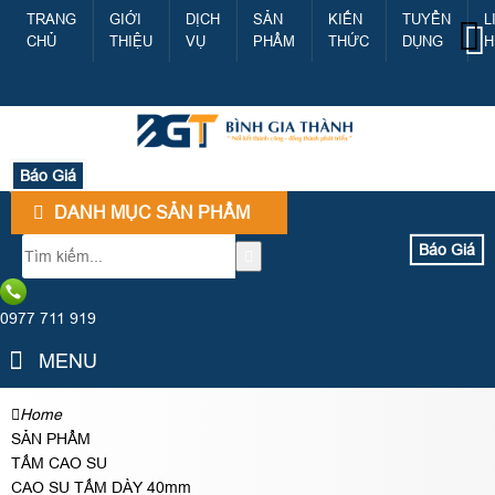
TRANG
GIỚI
DỊCH
SẢN
KIẾN
TUYỂN
L
CHỦ
THIỆU
VỤ
PHẨM
THỨC
DỤNG
H
Báo Giá
DANH MỤC SẢN PHẨM
Báo Giá
0977 711 919
MENU
Home
SẢN PHẨM
TẤM CAO SU
CAO SU TẤM DÀY 40mm