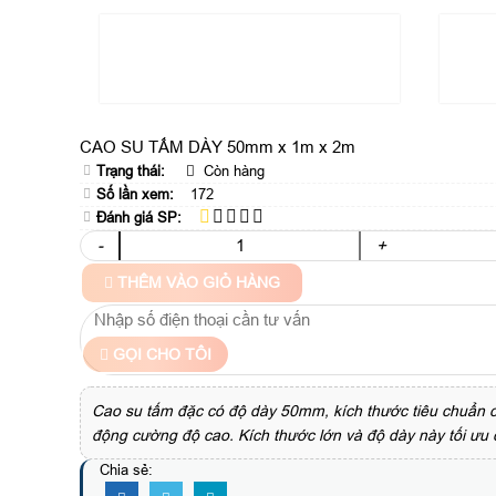
CAO SU TẤM DÀY 50mm x 1m x 2m
Trạng thái:
Còn hàng
Số lần xem:
172
Đánh giá SP:
-
+
THÊM VÀO GIỎ HÀNG
GỌI CHO TÔI
Cao su tấm đặc có độ dày 50mm, kích thước tiêu chuẩn chi
động cường độ cao. Kích thước lớn và độ dày này tối ưu c
Chia sẻ: