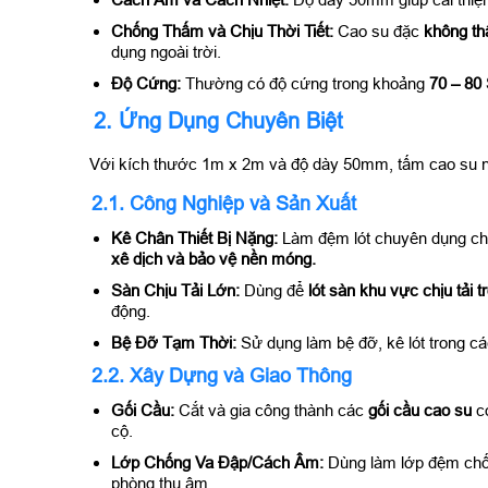
Chống Thấm và Chịu Thời Tiết:
Cao su đặc
không t
dụng ngoài trời.
Độ Cứng:
Thường có độ cứng trong khoảng
70 – 80
2. Ứng Dụng Chuyên Biệt
Với kích thước 1m x 2m và độ dày 50mm, tấm cao su nà
2.1. Công Nghiệp và Sản Xuất
Kê Chân Thiết Bị Nặng:
Làm đệm lót chuyên dụng c
xê dịch và bảo vệ nền móng.
Sàn Chịu Tải Lớn:
Dùng để
lót sàn khu vực chịu tải t
động.
Bệ Đỡ Tạm Thời:
Sử dụng làm bệ đỡ, kê lót trong cá
2.2. Xây Dựng và Giao Thông
Gối Cầu:
Cắt và gia công thành các
gối cầu cao su
c
cộ.
Lớp Chống Va Đập/Cách Âm:
Dùng làm lớp đệm chống
phòng thu âm.