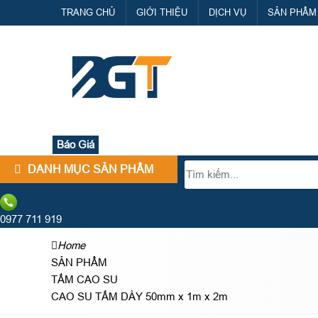
TRANG CHỦ
GIỚI THIỆU
DỊCH VỤ
SẢN PHẨM
Báo Giá
DANH MỤC SẢN PHẨM
0977 711 919
Home
SẢN PHẨM
TẤM CAO SU
CAO SU TẤM DÀY 50mm x 1m x 2m