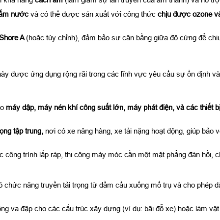
hấm nước
và có thể được sản xuất với công thức
chịu được ozone và
 Shore A
(hoặc tùy chỉnh), đảm bảo sự cân bằng giữa độ cứng để chịu
y được ứng dụng rộng rãi trong các lĩnh vực yêu cầu sự ổn định và
ho
máy dập, máy nén khí công suất lớn, máy phát điện, và các thiết 
rọng tập trung
,
nơi có xe nâng hàng, xe tải nặng hoạt động, giúp bảo
c công trình lắp ráp, thi công máy móc cần một mặt phẳng đàn hồi, c
ó chức năng truyền tải trọng từ dầm cầu xuống mố trụ và cho phép dầm
 va đập cho các cấu trúc xây dựng (ví dụ: bãi đỗ xe) hoặc làm vật