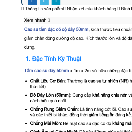
Thông tin sản phẩm
Nhận xét của khách hàng
Bình 
Xem nhanh
Cao su tấm đặc có độ dày 50mm
,
kích thước tiêu chuẩ
giảm chấn động cường độ cao. Kích thước lớn và độ dày 
dựng.
1. Đặc Tính Kỹ Thuật
Tấm cao su dày 50mm
x 1m x 2m sở hữu những đặc tính
Chất Liệu Cơ Bản:
Thường là
cao su tự nhiên (NR)
thời tiết).
Độ Dày Lớn (50mm):
Cung cấp
khả năng chịu nén
v
cách hiệu quả nhất.
Chống Rung Giảm Chấn:
Là tính năng cốt lõi. Cao s
và các thiết bị khác, đồng thời
giảm tiếng ồn
đáng kể.
Chống Mài Mòn:
Bề mặt cao su đặc có độ
kháng mài
Cách Âm và Cách Nhiệt:
Độ dày 50mm giúp cải thiệ