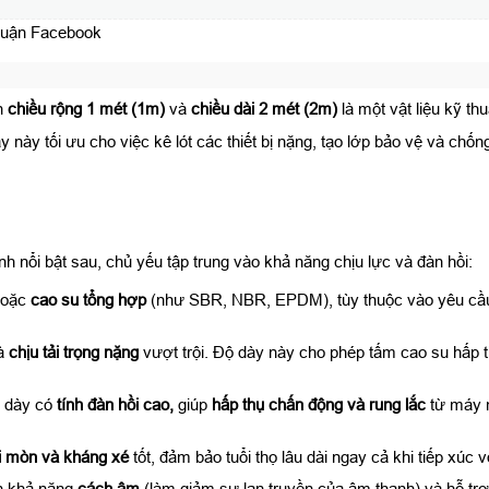
luận Facebook
n
chiều rộng 1 mét (1m)
và
chiều dài 2 mét (2m)
là một vật liệu kỹ th
này tối ưu cho việc kê lót các thiết bị nặng, tạo lớp bảo vệ và chốn
 nổi bật sau, chủ yếu tập trung vào khả năng chịu lực và đàn hồi:
hoặc
cao su tổng hợp
(như SBR, NBR, EPDM), tùy thuộc vào yêu cầu m
à
chịu tải trọng nặng
vượt trội. Độ dày này cho phép tấm cao su hấp th
u dày có
tính đàn hồi cao
,
giúp
hấp thụ chấn động và rung lắc
từ máy 
 mòn và kháng xé
tốt, đảm bảo tuổi thọ lâu dài ngay cả khi tiếp xúc v
n khả năng
cách âm
(làm giảm sự lan truyền của âm thanh) và hỗ trợ