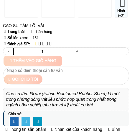
Hình
(+2)
CAO SU TẤM LÕI VẢI
Trạng thái:
Còn hàng
Số lần xem:
151
Đánh giá SP:
-
+
THÊM VÀO GIỎ HÀNG
GỌI CHO TÔI
Cao su tấm lõi vải (Fabric Reinforced Rubber Sheet) là một
trong những dòng vật liệu phức hợp quan trọng nhất trong
ngành công nghiệp phụ trợ và kỹ thuật cơ khí.
Chia sẻ:
Thông tin sản phẩm
Nhận xét của khách hàng
Bình