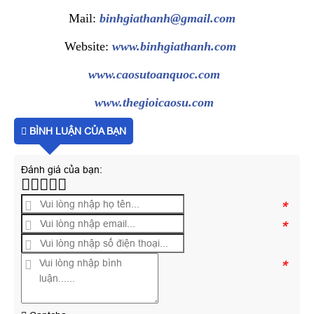
Mail:
binhgiathanh@gmail.com
Website:
www.binhgiathanh.com
www.caosutoanquoc.com
www.thegioicaosu.com
BÌNH LUẬN CỦA BẠN
Đánh giá của bạn:
*
*
*