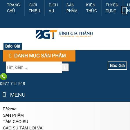
TRANG
GIỚI
DỊCH
SẢN
KIẾN
TUYỂN
L
CHỦ
THIỆU
VỤ
PHẨM
THỨC
DỤNG
H
Báo Giá
DANH MỤC SẢN PHẨM
Báo Giá
0977 711 919
MENU
Home
SẢN PHẨM
TẤM CAO SU
CAO SU TẤM LÕI VẢI