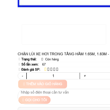
CHẶN LÙI XE HƠI TRONG TẦNG HẦM 1.65M, 1.83M 
Trạng thái:
Còn hàng
Số lần xem:
67
Đánh giá SP:
-
+
THÊM VÀO GIỎ HÀNG
GỌI CHO TÔI