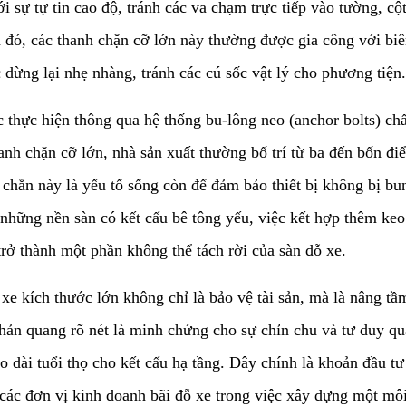
e với sự tự tin cao độ, tránh các va chạm trực tiếp vào tường
đó, các thanh chặn cỡ lớn này thường được gia công với biê
 dừng lại nhẹ nhàng, tránh các cú sốc vật lý cho phương tiện.
ược thực hiện thông qua hệ thống bu-lông neo (anchor bolts) ch
anh chặn cỡ lớn, nhà sản xuất thường bố trí từ ba đến bốn đi
chắn này là yếu tố sống còn để đảm bảo thiết bị không bị bu
những nền sàn có kết cấu bê tông yếu, việc kết hợp thêm keo 
 trở thành một phần không thể tách rời của sàn đỗ xe.
lùi xe kích thước lớn không chỉ là bảo vệ tài sản, mà là nâng t
ản quang rõ nét là minh chứng cho sự chỉn chu và tư duy quản
éo dài tuổi thọ cho kết cấu hạ tầng. Đây chính là khoản đầu t
à các đơn vị kinh doanh bãi đỗ xe trong việc xây dựng một mô