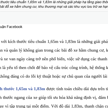
h thước tiêu chuẩn 1,65m và 1,83m là những giải pháp hạ tầng giao thô
 bãi đỗ xe hầm chung cư, khu thương mại và các khu vực lưu trữ xe hạ
luận Facebook
với kích thước tiêu chuẩn 1,65m và 1,83m là những giải phá
oàn và quản lý không gian trong các bãi đỗ xe hầm chung cư,
và xe van ngày càng trở nên phổ biến, việc sử dụng các thanh
 là yếu tố then chốt để bảo vệ cấu trúc công trình, hệ thống k
hông đáng có do lỗi kỹ thuật hoặc sự chủ quan của người lái 
ích thước 1,65m và 1,83m
được tính toán chiều dài dựa trên t
ch thước ngang của xe giúp tối ưu hóa khả năng định vị, đảm 
hay vì tập trung tại một điểm. Với độ dài 1,83m, thanh chặn c