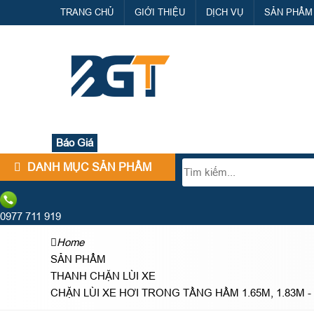
TRANG CHỦ
GIỚI THIỆU
DỊCH VỤ
SẢN PHẨM
Báo Giá
DANH MỤC SẢN PHẨM
0977 711 919
Home
SẢN PHẨM
THANH CHẶN LÙI XE
CHẶN LÙI XE HƠI TRONG TẦNG HẦM 1.65M, 1.83M 