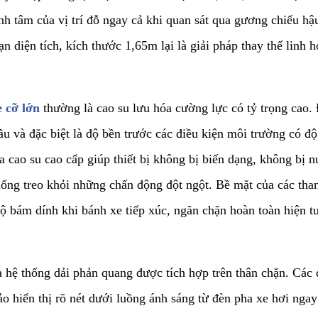
nh tâm của vị trí đỗ ngay cả khi quan sát qua gương chiếu hậ
ạn diện tích, kích thước 1,65m lại là giải pháp thay thế linh
 cỡ lớn
thường là cao su lưu hóa cường lực có tỷ trọng cao. 
u và đặc biệt là độ bền trước các điều kiện môi trường có 
a cao su cao cấp giúp thiết bị không bị biến dạng, không bị n
hống treo khỏi những chấn động đột ngột. Bề mặt của các tha
ộ bám dính khi bánh xe tiếp xúc, ngăn chặn hoàn toàn hiện tư
à hệ thống dải phản quang được tích hợp trên thân chặn. Cá
ảo hiển thị rõ nét dưới luồng ánh sáng từ đèn pha xe hơi nga