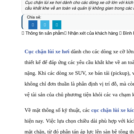
Cục chặn lùi xe hơi dành cho các dòng xe cỡ lớn với kíc
cầu khắt khe về an toàn và quản lý không gian trong các
Chia sẻ:
Thông tin sản phẩm
Nhận xét của khách hàng
Bình 
Cục chặn lùi xe hơi
dành cho các dòng xe cỡ lớn 
thiết kế để đáp ứng các yêu cầu khắt khe về an t
nặng. Khi các dòng xe SUV, xe bán tải (pickup), 
không chỉ đơn thuần là phân định vị trí đỗ, mà còn
vệ tài sản của chủ phương tiện khỏi các va chạm k
​Về mặt thông số kỹ thuật, các
cục chặn lùi xe k
hiện nay. Việc lựa chọn chiều dài phù hợp với kí
mặt chặn, từ đó phân tán áp lực lên sàn bê tông t