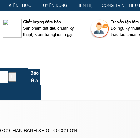
KIẾN THỨC
TUYỂN DỤNG
LIÊN HỆ
CÔNG TRÌNH TIÊU 
Chất lượng đảm bảo
Tư vấn tận tâm
Sản phẩm đạt tiêu chuẩn kỹ
Đội ngũ kỹ thuậ
thuật, kiểm tra nghiêm ngặt
thao tác chuẩn 
Báo
Giá
- GỜ CHẶN BÁNH XE Ô TÔ CỞ LỚN