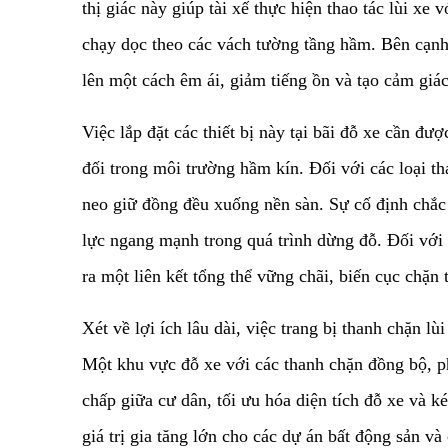
thị giác này giúp tài xế thực hiện thao tác lùi x
chạy dọc theo các vách tường tầng hầm. Bên cạnh 
lên một cách êm ái, giảm tiếng ồn và tạo cảm giác
​Việc lắp đặt các thiết bị này tại bãi đỗ xe cần đ
đối trong môi trường hầm kín. Đối với các loại th
neo giữ đồng đều xuống nền sàn. Sự cố định chắc 
lực ngang mạnh trong quá trình dừng đỗ. Đối với 
ra một liên kết tổng thể vững chãi, biến cục chặn
​Xét về lợi ích lâu dài, việc trang bị thanh chặn 
Một khu vực đỗ xe với các thanh chặn đồng bộ, ph
chấp giữa cư dân, tối ưu hóa diện tích đỗ xe và k
giá trị gia tăng lớn cho các dự án bất động sản v