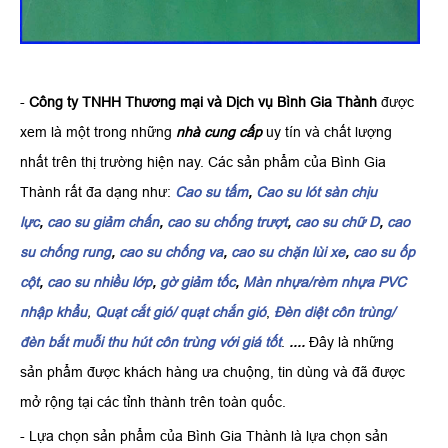
-
Công ty TNHH Thương mại và Dịch vụ Bình Gia Thành
được
xem là một trong những
nhà cung cấp
uy tín và chất lượng
nhất trên thị trường hiện nay. Các sản phẩm của Bình Gia
Thành rất đa dạng như:
Cao su tấm
,
Cao su lót sàn chịu
lực
,
cao su giảm chấn
,
cao su chống trượt
,
cao su chữ D
,
cao
su chống rung
,
cao su chống va
,
cao su chặn lùi xe
,
cao su ốp
cột
,
cao su nhiều lớp
,
gờ giảm tốc
,
Màn nhựa/rèm nhựa PVC
nhập khẩu
,
Quạt cắt gió/ quạt chắn gió
,
Đèn diệt côn trùng/
đèn bắt muỗi thu hút côn trùng với giá tốt
.
....
Đây là những
sản phẩm được khách hàng ưa chuộng, tin dùng và đã được
mở rộng tại các tỉnh thành trên toàn quốc.
- Lựa chọn sản phẩm của Bình Gia Thành là lựa chọn sản