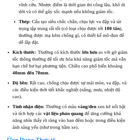
vĩnh cửu. Nhược điểm là thời gian thi công lâu, khó di
dời và có thể gây sốc mạnh nếu không giảm tốc.
Thép:
Cấu tạo siêu chắc chắn, chịu lực va đập và tải
trọng tập trung rất tốt (có loại chịu được tới
100 tấn
),
thường được mạ kẽm chống gỉ, có thiết kế mô-đun để
dễ lắp đặt.
Kích thước:
Thường có kích thước
lớn hơn
so với gờ giảm
tốc thông thường để tối ưu hóa khả năng giảm tốc mà vẫn
hạn chế hư hại phương tiện. Chiều cao phổ biến khoảng
40mm đến 70mm
.
Độ bền:
Rất cao, chống chịu được sự mài mòn, va đập, và
các điều kiện thời tiết khắc nghiệt (nắng, mưa, nhiệt độ
cao).
Tính nhận diện:
Thường có màu
vàng/đen
xen kẽ nổi bật
và tích hợp các
vật liệu phản quang
để tăng cường khả
năng nhìn thấy rõ ràng vào ban đêm hoặc trong điều kiện
ánh sáng yếu (như trong hầm xe).
Ứng Dụng Thực tế