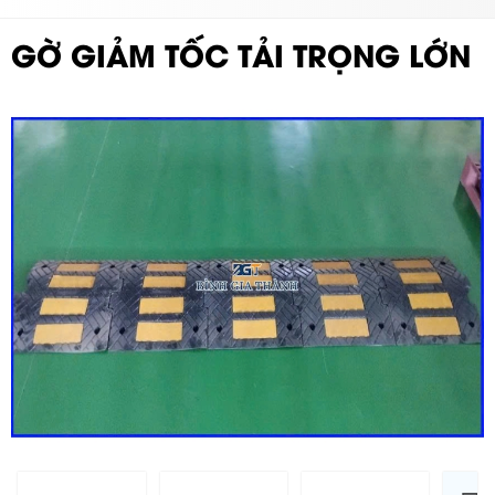
GỜ GIẢM TỐC TẢI TRỌNG LỚN