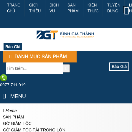
TRANG
GIỚI
DỊCH
SẢN
KIẾN
TUYỂN
L
CHỦ
THIỆU
VỤ
PHẨM
THỨC
DỤNG
H
Báo Giá
DANH MỤC SẢN PHẨM
Báo Giá
0977 711 919
MENU
Home
SẢN PHẨM
GỜ GIẢM TỐC
GỜ GIẢM TỐC TẢI TRỌNG LỚN