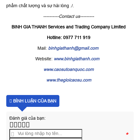
phẩm chất lượng và sự hài lòng ./.
----------Contact us---------
BINH GIA THANH Services and Trading Company Limited
Hotline: 0977 711 919
Mail:
binhgiathanh@gmail.com
Website:
www.binhgiathanh.com
www.caosutoanquoc.com
www.thegioicaosu.com
BÌNH LUẬN CỦA BẠN
Đánh giá của bạn:
*