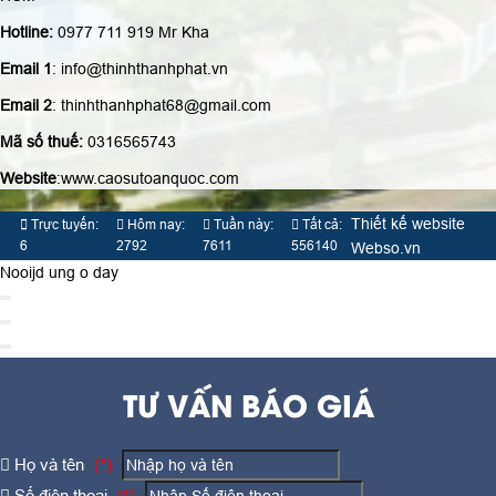
Hotline:
0977 711 919 Mr Kha
Email 1
: info@thinhthanhphat.vn
Email 2
: thinhthanhphat68@gmail.com
Mã số thuế:
0316565743
Website
:www.caosutoanquoc.com
Thiết kế website
Trực tuyến:
Hôm nay:
Tuần này:
Tất cả:
6
2792
7611
556140
Webso.vn
Nooijd ung o day
TƯ VẤN BÁO GIÁ
Họ và tên
(*)
Số điện thoại
(*)