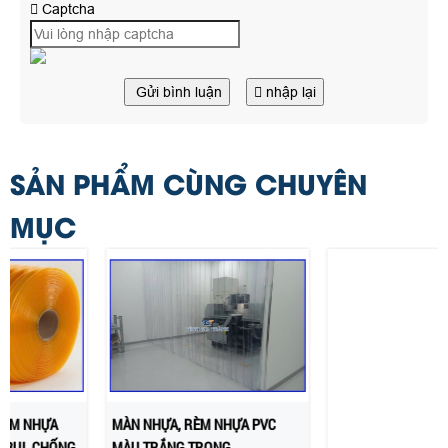
Captcha
Gửi bình luận
nhập lại
SẢN PHẨM CÙNG CHUYÊN
MỤC
MÀN NHỰA, RÈM NHỰA PVC
RÈM PVC NGĂN LẠNH MÀU ĐỎ
MÀU TRẮNG TRONG