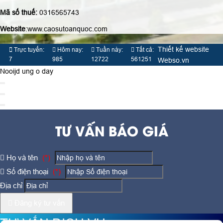
Mã số thuế:
0316565743
Website
:www.caosutoanquoc.com
Thiết kế website
Trực tuyến:
Hôm nay:
Tuần này:
Tất cả:
7
985
12722
561251
Webso.vn
Nooijd ung o day
TƯ VẤN BÁO GIÁ
Họ và tên
(*)
Số điện thoại
(*)
Địa chỉ
Đăng ký tư vấn
TƯ VẤN DỊCH VỤ