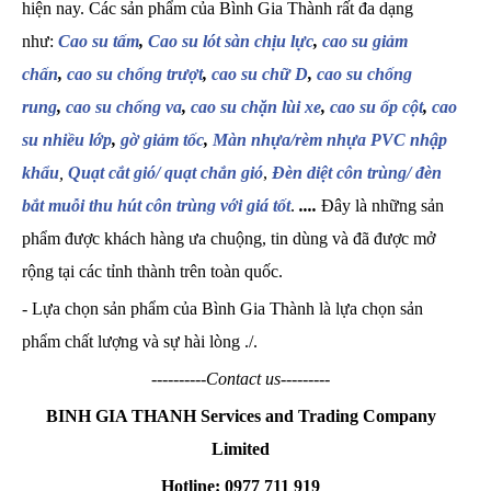
hiện nay. Các sản phẩm của Bình Gia Thành rất đa dạng
như:
Cao su tấm
,
Cao su lót sàn chịu lực
,
cao su giảm
chấn
,
cao su chống trượt
,
cao su chữ D
,
cao su chống
rung
,
cao su chống va
,
cao su chặn lùi xe
,
cao su ốp cột
,
cao
su nhiều lớp
,
gờ giảm tốc
,
Màn nhựa/rèm nhựa PVC nhập
khẩu
,
Quạt cắt gió/ quạt chắn gió
,
Đèn diệt côn trùng/ đèn
bắt muỗi thu hút côn trùng với giá tốt
.
....
Đây là những sản
phẩm được khách hàng ưa chuộng, tin dùng và đã được mở
rộng tại các tỉnh thành trên toàn quốc.
- Lựa chọn sản phẩm của Bình Gia Thành là lựa chọn sản
phẩm chất lượng và sự hài lòng ./.
----------Contact us---------
BINH GIA THANH Services and Trading Company
Limited
Hotline: 0977 711 919