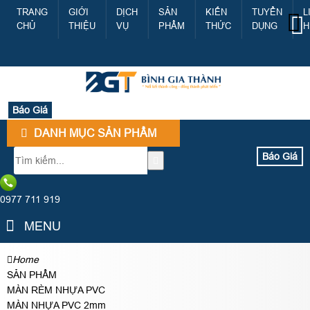
TRANG
GIỚI
DỊCH
SẢN
KIẾN
TUYỂN
L
CHỦ
THIỆU
VỤ
PHẨM
THỨC
DỤNG
H
Báo Giá
DANH MỤC SẢN PHẨM
Báo Giá
0977 711 919
MENU
Home
SẢN PHẨM
MÀN RÈM NHỰA PVC
MÀN NHỰA PVC 2mm