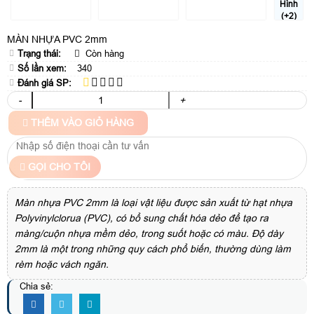
Hình
(+2)
MÀN NHỰA PVC 2mm
Trạng thái:
Còn hàng
Số lần xem:
340
Đánh giá SP:
-
+
THÊM VÀO GIỎ HÀNG
GỌI CHO TÔI
Màn nhựa PVC 2mm là loại vật liệu được sản xuất từ hạt nhựa
Polyvinylclorua (PVC), có bổ sung chất hóa dẻo để tạo ra
màng/cuộn nhựa mềm dẻo, trong suốt hoặc có màu. Độ dày
2mm là một trong những quy cách phổ biến, thường dùng làm
rèm hoặc vách ngăn.
Chia sẻ: