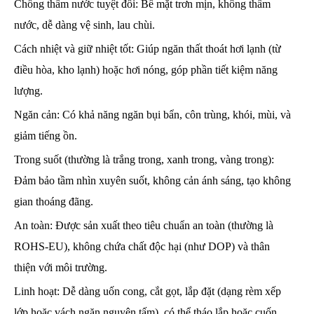
Chống thấm nước tuyệt đối: Bề mặt trơn mịn, không thấm
nước, dễ dàng vệ sinh, lau chùi.
Cách nhiệt và giữ nhiệt tốt: Giúp ngăn thất thoát hơi lạnh (từ
điều hòa, kho lạnh) hoặc hơi nóng, góp phần tiết kiệm năng
lượng.
Ngăn cản: Có khả năng ngăn bụi bẩn, côn trùng, khói, mùi, và
giảm tiếng ồn.
Trong suốt (thường là trắng trong, xanh trong, vàng trong):
Đảm bảo tầm nhìn xuyên suốt, không cản ánh sáng, tạo không
gian thoáng đãng.
An toàn: Được sản xuất theo tiêu chuẩn an toàn (thường là
ROHS-EU), không chứa chất độc hại (như DOP) và thân
thiện với môi trường.
Linh hoạt: Dễ dàng uốn cong, cắt gọt, lắp đặt (dạng rèm xếp
lớp hoặc vách ngăn nguyên tấm), có thể tháo lắp hoặc cuốn