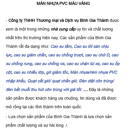
MÀN NHỰA PVC MÀU VÀNG
-
Công ty TNHH Thương mại và Dịch vụ Bình Gia Thành
được
xem là một trong những
nhà cung cấp
uy tín và chất lượng
nhất trên thị trường hiện nay. Các sản phẩm của Bình Gia
Thành rất đa dạng như:
Cao su tấm
,
Cao su lót sàn chịu
lực
,
cao su giảm chấn
,
cao su chống trượt
,
cao su chữ D
,
cao
su chống rung
,
cao su chống va
,
cao su chặn lùi xe
,
cao su ốp
cột
,
cao su nhiều lớp
,
gờ giảm tốc
,
Màn nhựa/rèm nhựa PVC
nhập khẩu
,
Quạt cắt gió/ quạt chắn gió
,
Đèn diệt côn trùng/
đèn bắt muỗi thu hút côn trùng với giá tốt
.
....
Đây là những
sản phẩm được khách hàng ưa chuộng, tin dùng và đã được
mở rộng tại các tỉnh thành trên toàn quốc.
- Lựa chọn sản phẩm của Bình Gia Thành là lựa chọn sản
phẩm chất lượng và sự hài lòng ./.