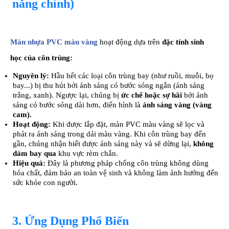
năng chính)
Màn nhựa PVC màu vàng
hoạt động dựa trên
đặc tính sinh
học của côn trùng
:
Nguyên lý:
Hầu hết các loại côn trùng bay (như ruồi, muỗi, bọ
bay...) bị thu hút bởi ánh sáng có bước sóng ngắn (ánh sáng
trắng, xanh). Ngược lại, chúng bị
ức chế hoặc sợ hãi
bởi ánh
sáng có bước sóng dài hơn, điển hình là
ánh sáng vàng (vàng
cam)
.
Hoạt động:
Khi được lắp đặt, màn PVC màu vàng sẽ lọc và
phát ra ánh sáng trong dải màu vàng. Khi côn trùng bay đến
gần, chúng nhận biết được ánh sáng này và sẽ dừng lại,
không
dám bay qua
khu vực rèm chắn.
Hiệu quả:
Đây là phương pháp chống côn trùng không dùng
hóa chất, đảm bảo an toàn vệ sinh và không làm ảnh hưởng đến
sức khỏe con người.
3. Ứng Dụng Phổ Biến