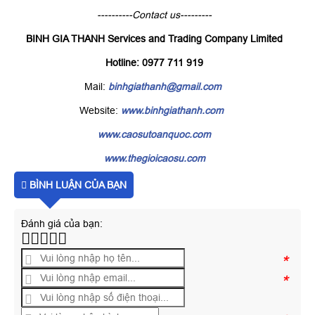
----------Contact us---------
BINH GIA THANH Services and Trading Company Limited
Hotline: 0977 711 919
Mail:
binhgiathanh@gmail.com
Website:
www.binhgiathanh.com
www.caosutoanquoc.com
www.thegioicaosu.com
BÌNH LUẬN CỦA BẠN
Đánh giá của bạn:
*
*