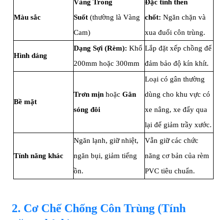
Vàng Trong
Đặc tính then
Màu sắc
Suốt
(thường là Vàng
chốt:
Ngăn chặn và
Cam)
xua đuổi côn trùng.
Dạng Sợi (Rèm):
Khổ
Lắp đặt xếp chồng để
Hình dáng
200
mm
hoặc 300
mm
đảm bảo độ kín khít.
Loại có gân thường
Trơn mịn
hoặc
Gân
dùng cho khu vực có
Bề mặt
sóng đôi
xe nâng, xe đẩy qua
lại để giảm trầy xước.
Ngăn lạnh, giữ nhiệt,
Vẫn giữ các chức
T
ính năng khác
ngăn bụi, giảm tiếng
năng cơ bản của rèm
ồn.
PVC tiêu chuẩn.
2. Cơ Chế Chống Côn Trùng (Tính