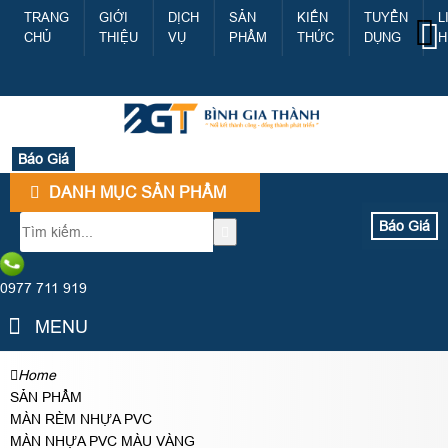
TRANG
GIỚI
DỊCH
SẢN
KIẾN
TUYỂN
L
CHỦ
THIỆU
VỤ
PHẨM
THỨC
DỤNG
H
Báo Giá
DANH MỤC SẢN PHẨM
Báo Giá
0977 711 919
MENU
Home
SẢN PHẨM
MÀN RÈM NHỰA PVC
MÀN NHỰA PVC MÀU VÀNG