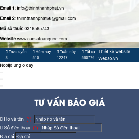
Email 1
: info@thinhthanhphat.vn
Email 2
: thinhthanhphat68@gmail.com
Mã số thuế:
0316565743
Website
:www.caosutoanquoc.com
Thiết kế website
Trực tuyến:
Hôm nay:
Tuần này:
Tất cả:
3
510
12247
560776
Webso.vn
Nooijd ung o day
TƯ VẤN BÁO GIÁ
Họ và tên
(*)
Số điện thoại
(*)
Địa chỉ