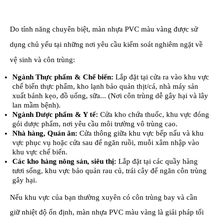
Do tính năng chuyên biệt, màn nhựa PVC màu vàng được sử
dụng chủ yếu tại những nơi yêu cầu kiểm soát nghiêm ngặt về
vệ sinh và côn trùng:
Ngành Thực phẩm & Chế biến:
Lắp đặt tại cửa ra vào khu vực
chế biến thực phẩm, kho lạnh bảo quản thịt/cá, nhà máy sản
xuất bánh kẹo, đồ uống, sữa... (Nơi côn trùng dễ gây hại và lây
lan mầm bệnh).
Ngành Dược phẩm & Y tế:
Cửa kho chứa thuốc, khu vực đóng
gói dược phẩm, nơi yêu cầu môi trường vô trùng cao.
Nhà hàng, Quán ăn:
Cửa thông giữa khu vực bếp nấu và khu
vực phục vụ hoặc cửa sau để ngăn ruồi, muỗi xâm nhập vào
khu vực chế biến.
Các kho hàng nông sản, siêu thị:
Lắp đặt tại các quầy hàng
tươi sống, khu vực bảo quản rau củ, trái cây để ngăn côn trùng
gây hại.
Nếu khu vực của bạn thường xuyên có côn trùng bay và cần
giữ nhiệt độ ổn định, màn nhựa PVC màu vàng là giải pháp tối