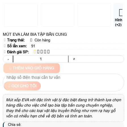
Hình
(+2)
MÚT EVA LÀM BIA TẬP BẮN CUNG
Trạng thái:
Còn hàng
Số lần xem:
91
Đánh giá SP:
-
+
THÊM VÀO GIỎ HÀNG
GỌI CHO TÔI
Mút xốp EVA với đặc tính vật lý đặc biệt đang trở thành lựa chọn
hàng đầu cho việc chế tạo bia tập bắn cung chuyên nghiệp,
thay thế cho các loại vật liệu truyền thống như rơm rạ hay gỗ
vốn có nhiều hạn chế về độ bền và tính an toàn.
Chia sẻ: