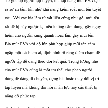
​Từ góc độ người tập luyện, bia tập bằng mút EVA tạo
ra sự an tâm lớn nhờ khả năng kiểm soát mũi tên tuyệt
vời. Với các bia làm từ vật liệu cứng như gỗ, mũi tên
rất dễ bị nảy ngược lại nếu không cắm đúng, gây nguy
hiểm cho người xung quanh hoặc làm gãy mũi tên.
Bia mút EVA với độ lún phù hợp giúp mũi tên cắm
ngập một cách êm ái, định hình rõ ràng điểm chạm để
người tập dễ dàng theo dõi kết quả. Trọng lượng nhẹ
của mút EVA cũng là một ưu thế, cho phép người
dùng dễ dàng di chuyển, dựng bia hoặc thay đổi vị trí
tập luyện mà không đòi hỏi nhân lực hay các thiết bị
nâng đỡ phức tạp.