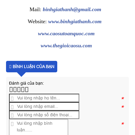
Mail:
binhgiathanh@gmail.com
Website:
www.binhgiathanh.com
www.caosutoanquoc.com
www.thegioicaosu.com
BÌNH LUẬN CỦA BẠN
Đánh giá của bạn:
*
*
*