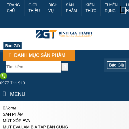
TRANG
GIỚI
DỊCH
SẢN
KIẾN
TUYỂN
L
CHỦ
THIỆU
VỤ
PHẨM
THỨC
DỤNG
H
Báo Giá
DANH MỤC SẢN PHẨM
Báo Giá
0977 711 919
MENU
Home
SẢN PHẨM
MÚT XỐP EVA
MÚT EVA LÀM BIA TẬP BẮN CUNG