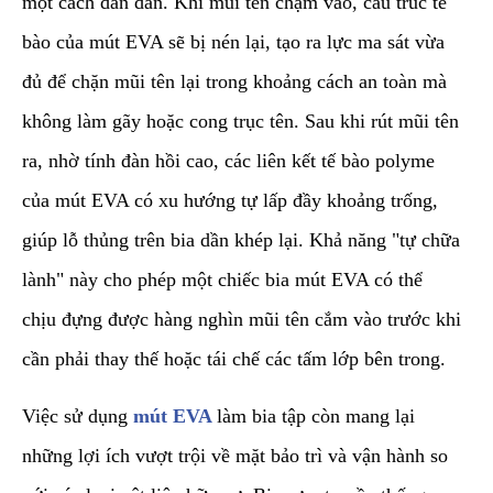
một cách dần dần. Khi mũi tên chạm vào, cấu trúc tế
bào của mút EVA sẽ bị nén lại, tạo ra lực ma sát vừa
đủ để chặn mũi tên lại trong khoảng cách an toàn mà
không làm gãy hoặc cong trục tên. Sau khi rút mũi tên
ra, nhờ tính đàn hồi cao, các liên kết tế bào polyme
của mút EVA có xu hướng tự lấp đầy khoảng trống,
giúp lỗ thủng trên bia dần khép lại. Khả năng "tự chữa
lành" này cho phép một chiếc bia mút EVA có thể
chịu đựng được hàng nghìn mũi tên cắm vào trước khi
cần phải thay thế hoặc tái chế các tấm lớp bên trong.
​Việc sử dụng
mút EVA
làm bia tập còn mang lại
những lợi ích vượt trội về mặt bảo trì và vận hành so