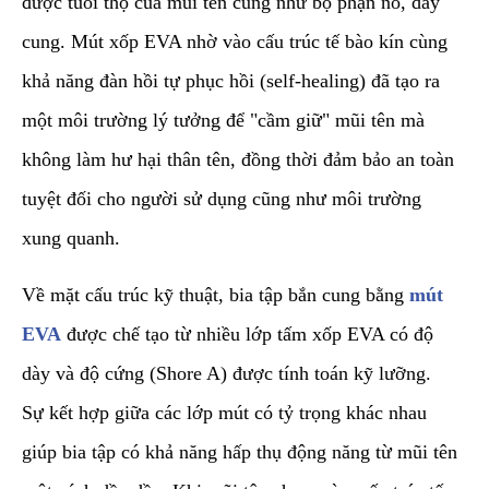
được tuổi thọ của mũi tên cũng như bộ phận nỏ, dây
cung. Mút xốp EVA nhờ vào cấu trúc tế bào kín cùng
khả năng đàn hồi tự phục hồi (self-healing) đã tạo ra
một môi trường lý tưởng để "cầm giữ" mũi tên mà
không làm hư hại thân tên, đồng thời đảm bảo an toàn
tuyệt đối cho người sử dụng cũng như môi trường
xung quanh.
​Về mặt cấu trúc kỹ thuật, bia tập bắn cung bằng
mút
EVA
được chế tạo từ nhiều lớp tấm xốp EVA có độ
dày và độ cứng (Shore A) được tính toán kỹ lưỡng.
Sự kết hợp giữa các lớp mút có tỷ trọng khác nhau
giúp bia tập có khả năng hấp thụ động năng từ mũi tên