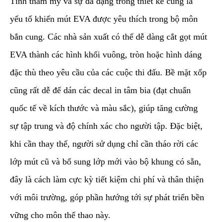
​Tính thẩm mỹ và sự đa dạng trong thiết kế cũng là
yếu tố khiến mút EVA được yêu thích trong bộ môn
bắn cung. Các nhà sản xuất có thể dễ dàng cắt gọt mút
EVA thành các hình khối vuông, tròn hoặc hình dáng
đặc thù theo yêu cầu của các cuộc thi đấu. Bề mặt xốp
cũng rất dễ để dán các decal in tâm bia (đạt chuẩn
quốc tế về kích thước và màu sắc), giúp tăng cường
sự tập trung và độ chính xác cho người tập. Đặc biệt,
khi cần thay thế, người sử dụng chỉ cần tháo rời các
lớp mút cũ và bổ sung lớp mới vào bộ khung có sẵn,
đây là cách làm cực kỳ tiết kiệm chi phí và thân thiện
với môi trường, góp phần hướng tới sự phát triển bền
vững cho môn thể thao này.