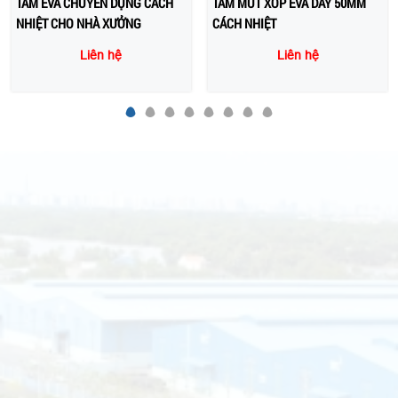
TẤM EVA CHUYÊN DỤNG CÁCH
TẤM MÚT XỐP EVA DÀY 50MM
NHIỆT CHO NHÀ XƯỞNG
CÁCH NHIỆT
Liên hệ
Liên hệ