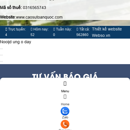
Mã số thuế:
0316565743
Website
:www.caosutoanquoc.com
Thiết kế website
Trực tuyến:
Hôm nay:
Tuần này:
Tất cả:
4
52
0
562860
Webso.vn
Nooijd ung o day
TƯ VẤN BÁO GIÁ
Menu
Họ và tên
(*)
Số điện thoại
(*)
Home
Địa chỉ
Zalo
Đăng ký tư vấn