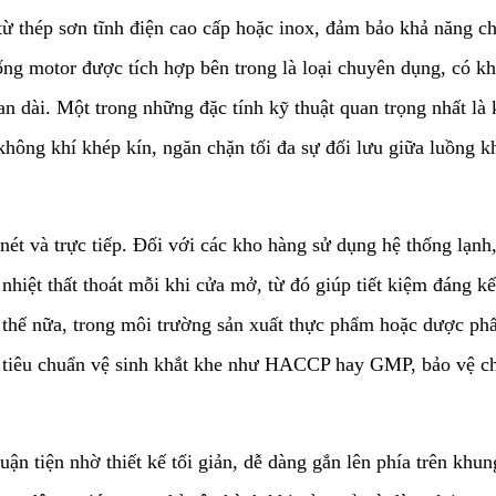
 từ thép sơn tĩnh điện cao cấp hoặc inox, đảm bảo khả năng c
g motor được tích hợp bên trong là loại chuyên dụng, có khả
ian dài. Một trong những đặc tính kỹ thuật quan trọng nhất l
 không khí khép kín, ngăn chặn tối đa sự đối lưu giữa luồng 
 nét và trực tiếp. Đối với các kho hàng sử dụng hệ thống lạnh
nhiệt thất thoát mỗi khi cửa mở, từ đó giúp tiết kiệm đáng kể
Hơn thế nữa, trong môi trường sản xuất thực phẩm hoặc dược p
 tiêu chuẩn vệ sinh khắt khe như HACCP hay GMP, bảo vệ ch
huận tiện nhờ thiết kế tối giản, dễ dàng gắn lên phía trên kh