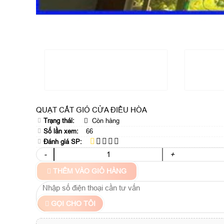
QUẠT CẮT GIÓ CỬA ĐIỀU HÒA
Trạng thái:
Còn hàng
Số lần xem:
66
Đánh giá SP:
-
+
THÊM VÀO GIỎ HÀNG
GỌI CHO TÔI