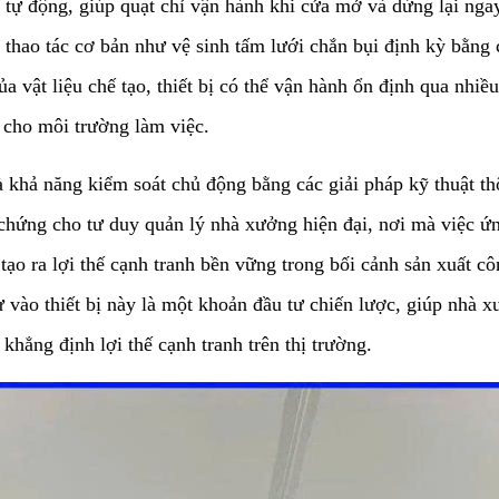
tự động, giúp quạt chỉ vận hành khi cửa mở và dừng lại ngay 
g thao tác cơ bản như vệ sinh tấm lưới chắn bụi định kỳ bằng
 vật liệu chế tạo, thiết bị có thể vận hành ổn định qua nhiề
 cho môi trường làm việc.
 và khả năng kiểm soát chủ động bằng các giải pháp kỹ thuật 
 chứng cho tư duy quản lý nhà xưởng hiện đại, nơi mà việc 
tạo ra lợi thế cạnh tranh bền vững trong bối cảnh sản xuất c
 vào thiết bị này là một khoản đầu tư chiến lược, giúp nhà xư
khẳng định lợi thế cạnh tranh trên thị trường.