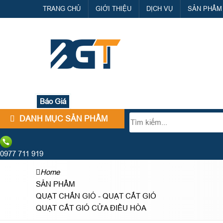
TRANG CHỦ
GIỚI THIỆU
DỊCH VỤ
SẢN PHẨM
Báo Giá
DANH MỤC SẢN PHẨM
0977 711 919
Home
SẢN PHẨM
QUẠT CHẮN GIÓ - QUẠT CẮT GIÓ
QUẠT CẮT GIÓ CỬA ĐIỀU HÒA