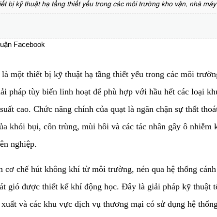
hiết bị kỹ thuật hạ tầng thiết yếu trong các môi trường kho vận, nhà m
luận Facebook
là một thiết bị kỹ thuật hạ tầng thiết yếu trong các môi trư
ải pháp tùy biến linh hoạt để phù hợp với hầu hết các loại k
uất cao. Chức năng chính của quạt là ngăn chặn sự thất thoát
của khói bụi, côn trùng, mùi hôi và các tác nhân gây ô nhiễm 
ên nghiệp.
ên cơ chế hút không khí từ môi trường, nén qua hệ thống cánh 
át gió được thiết kế khí động học. Đây là giải pháp kỹ thuật t
n xuất và các khu vực dịch vụ thương mại có sử dụng hệ thốn