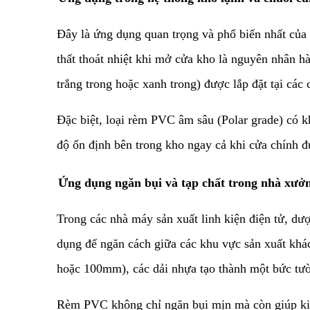
​Đây là ứng dụng quan trọng và phổ biến nhất của
thất thoát nhiệt khi mở cửa kho là nguyên nhân 
trắng trong hoặc xanh trong) được lắp đặt tại cá
​Đặc biệt, loại rèm PVC âm sâu (Polar grade) có 
độ ổn định bên trong kho ngay cả khi cửa chính 
​Ứng dụng ngăn bụi và tạp chất trong nhà xưở
​Trong các nhà máy sản xuất linh kiện điện tử, d
dụng để ngăn cách giữa các khu vực sản xuất kh
hoặc 100mm), các dải nhựa tạo thành một bức tườn
​Rèm PVC không chỉ ngăn bụi mịn mà còn giúp kiể