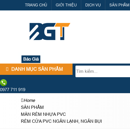
TRANG CHỦ
GIỚI THIỆU
DỊCH VỤ
SẢN PHẨM
Báo Giá
DANH MỤC SẢN PHẨM
0977 711 919
Home
SẢN PHẨM
MÀN RÈM NHỰA PVC
RÈM CỬA PVC NGĂN LẠNH, NGĂN BỤI