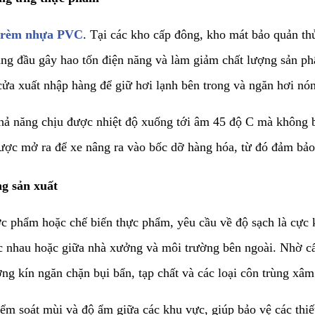
rèm nhựa PVC
. Tại các kho cấp đông, kho mát bảo quản th
hàng đầu gây hao tốn điện năng và làm giảm chất lượng sản 
c cửa xuất nhập hàng để giữ hơi lạnh bên trong và ngăn hơi n
khả năng chịu được nhiệt độ xuống tới âm 45 độ C mà không bị
được mở ra để xe nâng ra vào bốc dỡ hàng hóa, từ đó đảm bảo
ng sản xuất
ược phẩm hoặc chế biến thực phẩm, yêu cầu về độ sạch là cực
ác nhau hoặc giữa nhà xưởng và môi trường bên ngoài. Nhờ c
g kín ngăn chặn bụi bẩn, tạp chất và các loại côn trùng xâm
m soát mùi và độ ẩm giữa các khu vực, giúp bảo vệ các thi