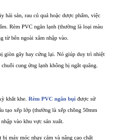
ủy hải sản, rau củ quả hoặc dược phẩm, việc
phẩm. Rèm PVC ngăn lạnh (thường là loại màu
óng từ bên ngoài xâm nhập vào.
 giòn gãy hay cứng lại. Nó giúp duy trì nhiệt
 chuỗi cung ứng lạnh không bị ngắt quãng.
 kỳ khắt khe.
Rèm PVC ngăn bụi
được sử
ấu tạo xếp lớp (thường là xếp chồng 50mm
 nhập vào khu vực sản xuất.
ết bị máy móc nhạy cảm và nâng cao chất