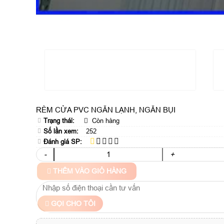
RÈM CỬA PVC NGĂN LẠNH, NGĂN BỤI
Trạng thái:
Còn hàng
Số lần xem:
252
Đánh giá SP:
-
+
THÊM VÀO GIỎ HÀNG
GỌI CHO TÔI