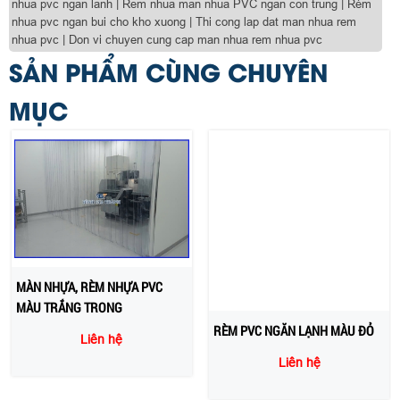
nhua pvc ngan lanh | Rem nhua man nhua PVC ngan con trung | Rèm
nhua pvc ngan bui cho kho xuong | Thi cong lap dat man nhua rem
nhua pvc | Don vi chuyen cung cap man nhua rem nhua pvc
SẢN PHẨM CÙNG CHUYÊN
MỤC
MÀN NHỰA, RÈM NHỰA PVC
RÈM PVC NGĂN LẠNH MÀU ĐỎ
MÀU TRẮNG TRONG
Liên hệ
Liên hệ