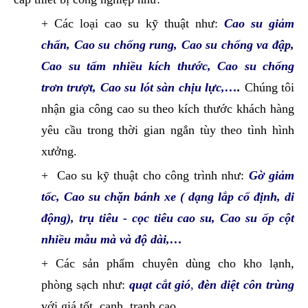
+ Các loại cao su kỹ thuật như:
Cao su giảm
chấn
,
Cao su chống rung
,
Cao su chống va đập
,
Cao su tấm nhiều kích thước
,
Cao su chống
trơn trượt
,
Cao su lót sàn chịu lực
,…
.
Chúng tôi
nhận gia công cao su theo kích thước khách hàng
yêu cầu trong thời gian ngắn tùy theo tình hình
xưởng.
+ Cao su kỹ thuật cho công trình như:
Gờ giảm
tốc
,
Cao su chặn bánh xe
( dạng lắp cố định, di
động),
trụ tiêu - cọc tiêu cao su
,
Cao su ốp cột
nhiều mẫu mà và độ dài,…
+ Các sản phẩm chuyên dùng cho kho lạnh,
phòng sạch như:
quạt cắt gió
,
đèn diệt côn trùng
với giá tốt, cạnh tranh cao,…..