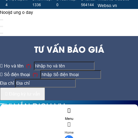
4
1336
0
564144
Webso.vn
Nooijd ung o day
TƯ VẤN BÁO GIÁ
Họ và tên
(*)
Số điện thoại
(*)
Địa chỉ
Đăng ký tư vấn
TƯ VẤN DỊCH VỤ
Menu
Họ và tên
(*)
Home
Số điện thoại
(*)