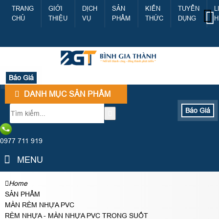
TRANG
GIỚI
DỊCH
SẢN
KIẾN
TUYỂN
L
CHỦ
THIỆU
VỤ
PHẨM
THỨC
DỤNG
H
Báo Giá
DANH MỤC SẢN PHẨM
Báo Giá
0977 711 919
MENU
Home
SẢN PHẨM
MÀN RÈM NHỰA PVC
RÈM NHỰA - MÀN NHỰA PVC TRONG SUỐT