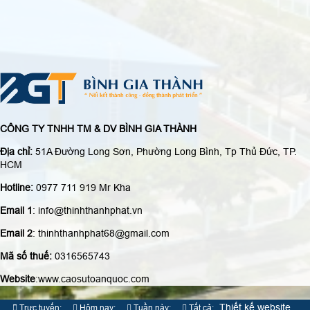
CÔNG TY TNHH TM & DV BÌNH GIA THÀNH
Địa chỉ:
51A Đường Long Sơn, Phường Long Bình, Tp Thủ Đức, TP.
HCM
Hotline:
0977 711 919 Mr Kha
Email 1
: info@thinhthanhphat.vn
Email 2
: thinhthanhphat68@gmail.com
Mã số thuế:
0316565743
Website
:www.caosutoanquoc.com
Thiết kế website
Trực tuyến:
Hôm nay:
Tuần này:
Tất cả: