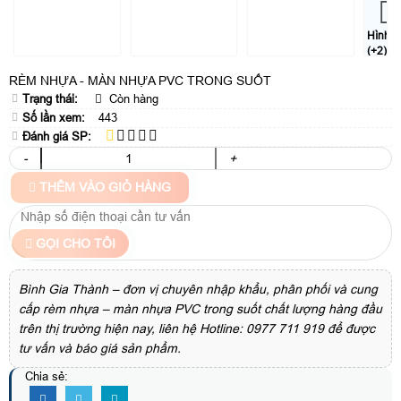
Hình
(+2)
RÈM NHỰA - MÀN NHỰA PVC TRONG SUỐT
Trạng thái:
Còn hàng
Số lần xem:
443
Đánh giá SP:
-
+
THÊM VÀO GIỎ HÀNG
GỌI CHO TÔI
Bình Gia Thành – đơn vị chuyên nhập khẩu, phân phối và cung
cấp rèm nhựa – màn nhựa PVC trong suốt chất lượng hàng đầu
trên thị trường hiện nay, liên hệ Hotline: 0977 711 919 để được
tư vấn và báo giá sản phẩm.
Chia sẻ: