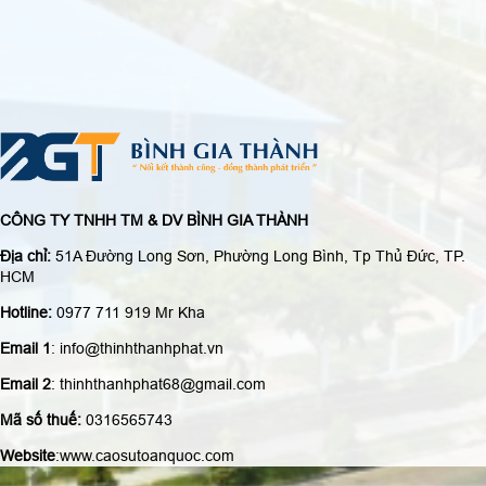
CÔNG TY TNHH TM & DV BÌNH GIA THÀNH
Địa chỉ:
51A Đường Long Sơn, Phường Long Bình, Tp Thủ Đức, TP.
HCM
Hotline:
0977 711 919 Mr Kha
Email 1
: info@thinhthanhphat.vn
Email 2
: thinhthanhphat68@gmail.com
Mã số thuế:
0316565743
Website
:www.caosutoanquoc.com
Thiết kế website
Trực tuyến:
Hôm nay:
Tuần này:
Tất cả:
3
1936
13673
562202
Webso.vn