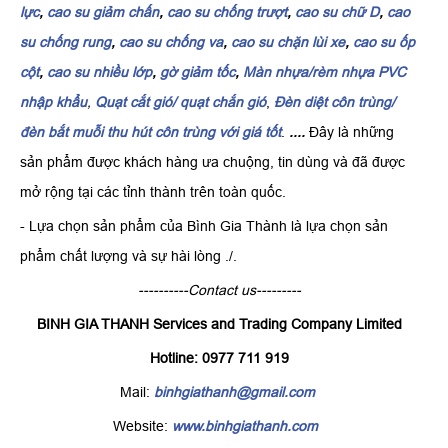
lực
,
cao su giảm chấn
,
cao su chống trượt
,
cao su chữ D
,
cao
su chống rung
,
cao su chống va
,
cao su chặn lùi xe
,
cao su ốp
cột
,
cao su nhiều lớp
,
gờ giảm tốc
,
Màn nhựa/rèm nhựa PVC
nhập khẩu
,
Quạt cắt gió/ quạt chắn gió
,
Đèn diệt côn trùng/
đèn bắt muỗi thu hút côn trùng với giá tốt
.
....
Đây là những
sản phẩm được khách hàng ưa chuộng, tin dùng và đã được
mở rộng tại các tỉnh thành trên toàn quốc.
- Lựa chọn sản phẩm của Bình Gia Thành là lựa chọn sản
phẩm chất lượng và sự hài lòng ./.
----------Contact us---------
BINH GIA THANH Services and Trading Company Limited
Hotline: 0977 711 919
Mail:
binhgiathanh@gmail.com
Website:
www.binhgiathanh.com