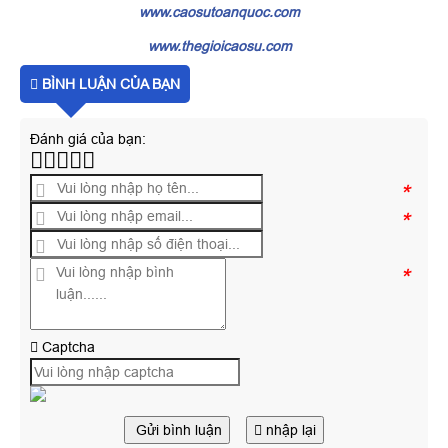
www.caosutoanquoc.com
www.thegioicaosu.com
BÌNH LUẬN CỦA BẠN
Đánh giá của bạn:
*
*
*
Captcha
Gửi bình luận
nhập lại