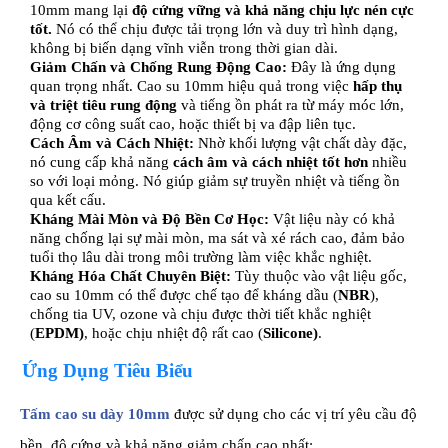
10mm mang lại
độ cứng vững và khả năng chịu lực nén cực
tốt
.
Nó có thể chịu được tải trọng lớn và duy trì hình dạng,
không bị biến dạng vĩnh viễn trong thời gian dài.
Giảm Chấn và Chống Rung Động Cao:
Đây là ứng dụng
quan trọng nhất. Cao su 10mm hiệu quả trong việc
hấp thụ
và triệt tiêu rung động
và tiếng ồn phát ra từ máy móc lớn,
động cơ công suất cao, hoặc thiết bị va đập liên tục.
Cách Âm và Cách Nhiệt:
Nhờ khối lượng vật chất dày đặc,
nó cung cấp khả năng
cách âm và cách nhiệt tốt hơn
nhiều
so với loại mỏng. Nó giúp giảm sự truyền nhiệt và tiếng ồn
qua kết cấu.
Kháng Mài Mòn và Độ Bền Cơ Học:
Vật liệu này có khả
năng chống lại sự mài mòn, ma sát và xé rách cao, đảm bảo
tuổi thọ lâu dài trong môi trường làm việc khắc nghiệt.
Kháng Hóa Chất Chuyên Biệt:
Tùy thuộc vào vật liệu gốc,
cao su 10mm có thể được chế tạo để kháng dầu (
NBR
),
chống tia UV, ozone và chịu được thời tiết khắc nghiệt
(
EPDM
)
, hoặc chịu nhiệt độ rất cao (
Silicone
)
.
Ứng Dụng Tiêu Biểu
Tấm cao su dày 10mm
được sử dụng cho các vị trí yêu cầu độ
bền, độ cứng và khả năng giảm chấn cao nhất: