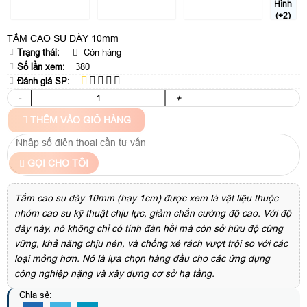
Hình
(+2)
TẤM CAO SU DÀY 10mm
Trạng thái:
Còn hàng
Số lần xem:
380
Đánh giá SP:
-
+
THÊM VÀO GIỎ HÀNG
GỌI CHO TÔI
Tấm cao su dày 10mm (hay 1cm) được xem là vật liệu thuộc
nhóm cao su kỹ thuật chịu lực, giảm chấn cường độ cao. Với độ
dày này, nó không chỉ có tính đàn hồi mà còn sở hữu độ cứng
vững, khả năng chịu nén, và chống xé rách vượt trội so với các
loại mỏng hơn. Nó là lựa chọn hàng đầu cho các ứng dụng
công nghiệp nặng và xây dựng cơ sở hạ tầng.
Chia sẻ: