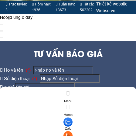
Nooijd ung o day
TƯ VẤN BÁO GIÁ
Họ và tên
(*)
Số điện thoại
(*)
Địa chỉ
Đăng ký tư vấn
TƯ VẤN DỊCH VỤ
Menu
Họ và tên
(*)
Home
Số điện thoại
(*)
Zalo