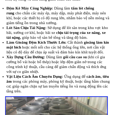
Đệm Kê Máy Công Nghiệp:
Dùng làm
tấm lót chống
rung
cho chân các máy ép, máy dập, máy phát điện, máy nén
khí, hoặc các thiết bị có độ rung lớn, nhằm bảo vệ nền móng và
giảm tiếng ồn trong nhà xưởng.
Lót Sàn Chịu Tải Nặng:
Sử dụng để lót sàn trong khu vực kho
bãi, xưởng cơ khí, hoặc bãi xe
chịu tải trọng của xe nâng, xe
tải nặng
,
giúp bảo vệ sàn bê tông và tăng độ bám.
Làm Gioăng Đệm Kích Thước Lớn:
Cắt thành
gioăng làm kín
mặt bích
hoặc mối nối cho các hệ thống ống lớn, nơi cần vật
liệu có độ dày để chịu áp suất và đảm bảo kín khít tuyệt đối.
Xây Dựng Cầu Đường:
Dùng làm
gối cầu cao su
(khi có gia
cường bố vải hoặc bố thép) hoặc lớp đệm giãn nở trong các
công trình kỹ thuật, cầu cảng để giảm chấn động và thích ứng
với sự co giãn nhiệt.
Vật Liệu Cách Âm Chuyên Dụng:
Ứng dụng để
cách âm, tiêu
âm
trong các phòng máy, phòng kỹ thuật, hoặc tầng hầm chung
cư, giúp ngăn chặn sự lan truyền tiếng ồn và rung động lên các
tầng trên.