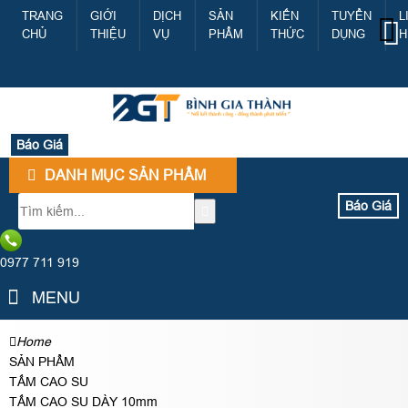
TRANG
GIỚI
DỊCH
SẢN
KIẾN
TUYỂN
L
CHỦ
THIỆU
VỤ
PHẨM
THỨC
DỤNG
H
Báo Giá
DANH MỤC SẢN PHẨM
Báo Giá
0977 711 919
MENU
Home
SẢN PHẨM
TẤM CAO SU
TẤM CAO SU DÀY 10mm