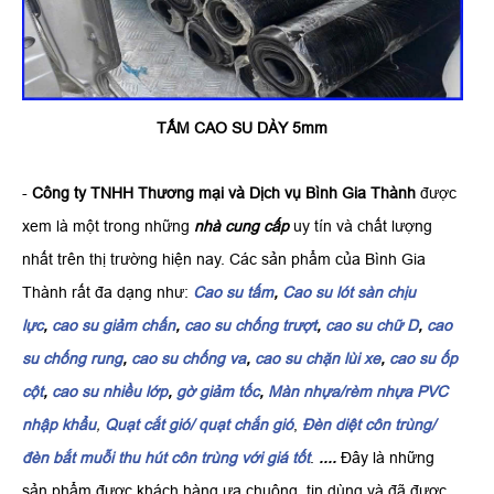
TẤM CAO SU DÀY 5mm
-
Công ty TNHH Thương mại và Dịch vụ Bình Gia Thành
được
xem là một trong những
nhà cung cấp
uy tín và chất lượng
nhất trên thị trường hiện nay. Các sản phẩm của Bình Gia
Thành rất đa dạng như:
Cao su tấm
,
Cao su lót sàn chịu
lực
,
cao su giảm chấn
,
cao su chống trượt
,
cao su chữ D
,
cao
su chống rung
,
cao su chống va
,
cao su chặn lùi xe
,
cao su ốp
cột
,
cao su nhiều lớp
,
gờ giảm tốc
,
Màn nhựa/rèm nhựa PVC
nhập khẩu
,
Quạt cắt gió/ quạt chắn gió
,
Đèn diệt côn trùng/
đèn bắt muỗi thu hút côn trùng với giá tốt
.
....
Đây là những
sản phẩm được khách hàng ưa chuộng, tin dùng và đã được