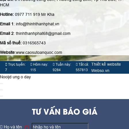
Địa chỉ:
51A Đường Long Sơn, Phường Long Bình, Tp Thủ Đức, TP.
HCM
Hotline:
0977 711 919 Mr Kha
Email 1
: info@thinhthanhphat.vn
Email 2
: thinhthanhphat68@gmail.com
Mã số thuế:
0316565743
Website
:www.caosutoanquoc.com
Thiết kế website
Trực tuyến:
Hôm nay:
Tuần này:
Tất cả:
7
115
9284
557813
Webso.vn
Nooijd ung o day
TƯ VẤN BÁO GIÁ