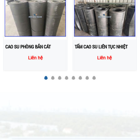
TẤM CAO SU LIÊN TỤC NHIỆT
TẤM CAO SU BỐ VẢI - CAO SU
TẤM CÓ LỚP BỐ Ở GIỮA
Liên hệ
Liên hệ