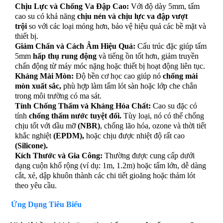
Chịu Lực và Chống Va Đập Cao:
Với độ dày 5mm, tấm
cao su có khả năng
chịu nén và chịu lực va đập vượt
trội
so với các loại mỏng hơn, bảo vệ hiệu quả các bề mặt và
thiết bị.
Giảm Chấn và Cách Âm Hiệu Quả:
Cấu trúc đặc giúp tấm
5mm
hấp thụ rung độn
g
và tiếng ồn tốt hơn, giảm truyền
chấn động từ máy móc nặng hoặc thiết bị hoạt động liên tục.
Kháng Mài Mòn:
Độ bền cơ học cao giúp nó
chống mài
mòn xuất sắc
,
phù hợp làm tấm lót sàn hoặc lớp che chắn
trong môi trường có ma sát.
Tính Chống Thấm và Kháng Hóa Chất:
Cao su đặc có
tính
chống thấm nước tuyệt đối
.
Tùy loại, nó có thể chống
chịu tốt với dầu mỡ
(
NBR
)
, chống lão hóa, ozone và thời tiết
khắc nghiệt
(
EPDM
),
hoặc chịu được nhiệt độ rất cao
(
Silicone
).
Kích Thước và Gia Công:
Thường được cung cấp dưới
dạng cuộn khổ rộng (ví dụ: 1m, 1.2m) hoặc tấm lớn, dễ dàng
cắt, xẻ, dập khuôn thành các chi tiết gioăng hoặc thảm lót
theo yêu cầu.
Ứng Dụng Tiêu Biểu