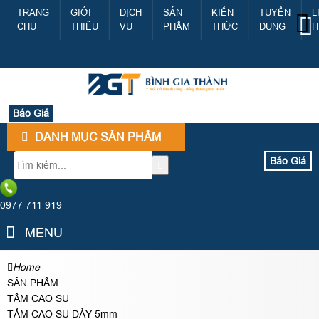
TRANG
GIỚI
DỊCH
SẢN
KIẾN
TUYỂN
L
CHỦ
THIỆU
VỤ
PHẨM
THỨC
DỤNG
H
Báo Giá
DANH MỤC SẢN PHẨM
Báo Giá
0977 711 919
MENU
Home
SẢN PHẨM
TẤM CAO SU
TẤM CAO SU DÀY 5mm