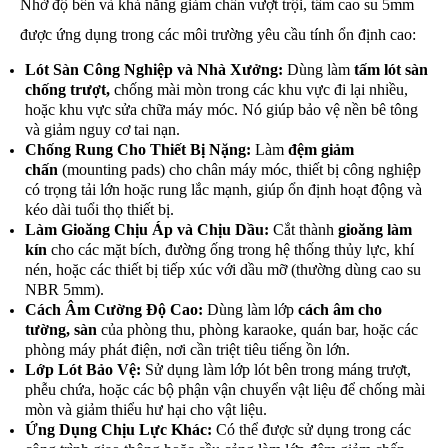
Nhờ độ bền và khả năng giảm chấn vượt trội, tấm cao su 5mm
được ứng dụng trong các môi trường yêu cầu tính ổn định cao:
Lót Sàn Công Nghiệp và Nhà Xưởng:
Dùng làm
tấm lót sàn
chống trượt
,
chống mài mòn trong các khu vực đi lại nhiều,
hoặc khu vực sửa chữa máy móc. Nó giúp bảo vệ nền bê tông
và giảm nguy cơ tai nạn.
Chống Rung Cho Thiết Bị Nặng:
Làm
đệm giảm
chấn
(mounting pads) cho chân máy móc, thiết bị công nghiệp
có trọng tải lớn hoặc rung lắc mạnh, giúp ổn định hoạt động và
kéo dài tuổi thọ thiết bị.
Làm Gioăng Chịu Áp và Chịu Dầu:
Cắt thành
gioăng làm
kín
cho các mặt bích, đường ống trong hệ thống thủy lực, khí
nén, hoặc các thiết bị tiếp xúc với dầu mỡ (thường dùng cao su
NBR 5mm).
Cách Âm Cường Độ Cao:
Dùng làm lớp
cách âm cho
tường, sàn
của phòng thu, phòng karaoke, quán bar, hoặc các
phòng máy phát điện, nơi cần triệt tiêu tiếng ồn lớn.
Lớp Lót Bảo Vệ:
Sử dụng làm lớp lót bên trong máng trượt,
phễu chứa, hoặc các bộ phận vận chuyển vật liệu để chống mài
mòn và giảm thiểu hư hại cho vật liệu.
Ứng Dụng Chịu Lực Khác:
Có thể được sử dụng trong các