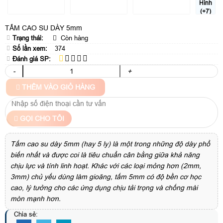
Hình
(+7)
TẤM CAO SU DÀY 5mm
Trạng thái:
Còn hàng
Số lần xem:
374
Đánh giá SP:
-
+
THÊM VÀO GIỎ HÀNG
GỌI CHO TÔI
Tấm cao su dày 5mm (hay 5 ly) là một trong những độ dày phổ
biến nhất và được coi là tiêu chuẩn cân bằng giữa khả năng
chịu lực và tính linh hoạt. Khác với các loại mỏng hơn (2mm,
3mm) chủ yếu dùng làm gioăng, tấm 5mm có độ bền cơ học
cao, lý tưởng cho các ứng dụng chịu tải trọng và chống mài
mòn mạnh hơn.
Chia sẻ: