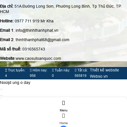
Hotline:
0977 711 919 Mr Kha
Email 1
: info@thinhthanhphat.vn
Email 2
: thinhthanhphat68@gmail.com
Mã số thuế:
0316565743
Website
:www.caosutoanquoc.com
Thiết kế website
Trực tuyến:
Hôm nay:
Tuần này:
Tất cả:
4
956
0
565819
Webso.vn
Nooijd ung o day
TƯ VẤN BÁO GIÁ
Menu
Họ và tên
(*)
Home
Số điện thoại
(*)