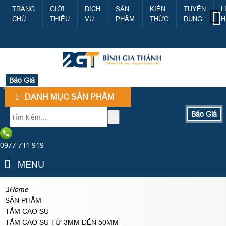
TRANG
GIỚI
DỊCH
SẢN
KIẾN
TUYỂN
L
CHỦ
THIỆU
VỤ
PHẨM
THỨC
DỤNG
H
Báo Giá
DANH MỤC SẢN PHẨM
Báo Giá
0977 711 919
MENU
Home
SẢN PHẨM
TẤM CAO SU
TẤM CAO SU TỪ 3MM ĐẾN 50MM