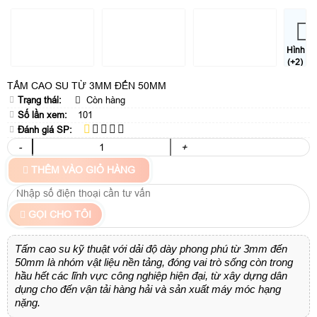
Hình
(+2)
TẤM CAO SU TỪ 3MM ĐẾN 50MM
Trạng thái:
Còn hàng
Số lần xem:
101
Đánh giá SP:
-
+
THÊM VÀO GIỎ HÀNG
GỌI CHO TÔI
Tấm cao su kỹ thuật với dải độ dày phong phú từ 3mm đến
50mm là nhóm vật liệu nền tảng, đóng vai trò sống còn trong
hầu hết các lĩnh vực công nghiệp hiện đại, từ xây dựng dân
dụng cho đến vận tải hàng hải và sản xuất máy móc hạng
nặng.