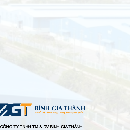
CÔNG TY TNHH TM & DV BÌNH GIA THÀNH
Địa chỉ:
51A Đường Long Sơn, Phường Long Bình, Tp Thủ Đức, TP.
HCM