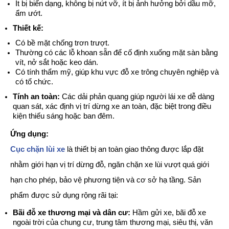
Ít bị biến dạng, không bị nứt vỡ, ít bị ảnh hưởng bởi dầu mỡ,
ẩm ướt.
Thiết kế:
Có bề mặt chống trơn trượt.
Thường có các lỗ khoan sẵn để cố định xuống mặt sàn bằng
vít, nở sắt hoặc keo dán.
Có tính thẩm mỹ, giúp khu vực đỗ xe trông chuyên nghiệp và
có tổ chức.
Tính an toàn:
Các dải phản quang giúp người lái xe dễ dàng
quan sát, xác định vị trí dừng xe an toàn, đặc biệt trong điều
kiện thiếu sáng hoặc ban đêm.
Ứng dụng:
Cục chặn lùi xe
là thiết bị an toàn giao thông được lắp đặt
nhằm giới hạn vị trí dừng đỗ, ngăn chặn xe lùi vượt quá giới
hạn cho phép, bảo vệ phương tiện và cơ sở hạ tầng. Sản
phẩm được sử dụng rộng rãi tại:
Bãi đỗ xe thương mại và dân cư:
Hầm gửi xe, bãi đỗ xe
ngoài trời của chung cư, trung tâm thương mại, siêu thị, văn