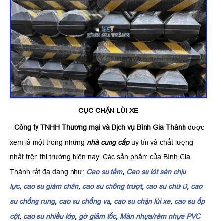
CỤC CHẶN LÙI XE
-
Công ty TNHH Thương mại và Dịch vụ Bình Gia Thành
được
xem là một trong những
nhà cung cấp
uy tín và chất lượng
nhất trên thị trường hiện nay. Các sản phẩm của Bình Gia
Thành rất đa dạng như:
Cao su tấm
,
Cao su lót sàn chịu
lực
,
cao su giảm chấn
,
cao su chống trượt
,
cao su chữ D
,
cao
su chống rung
,
cao su chống va
,
cao su chặn lùi xe
,
cao su ốp
cột
,
cao su nhiều lớp
,
gờ giảm tốc
,
Màn nhựa/rèm nhựa PVC