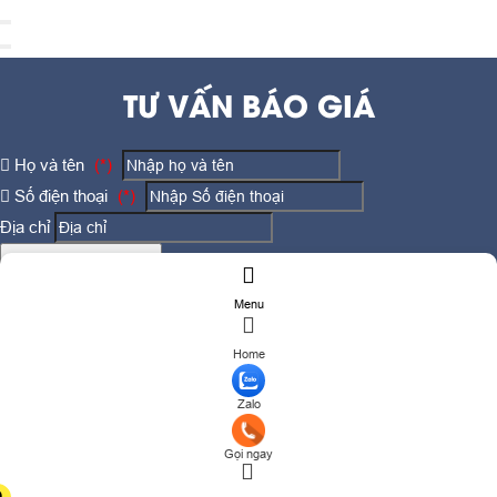
TƯ VẤN BÁO GIÁ
Họ và tên
(*)
Số điện thoại
(*)
Địa chỉ
Đăng ký tư vấn
TƯ VẤN DỊCH VỤ
Menu
Họ và tên
(*)
Home
Số điện thoại
(*)
Zalo
Địa chỉ
Gọi ngay
Đăng ký tư vấn
0