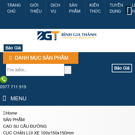
TRANG
GIỚI
DỊCH
SẢN
KIẾN
TUYỂN
L
CHỦ
THIỆU
VỤ
PHẨM
THỨC
DỤNG
H
Báo Giá
DANH MỤC SẢN PHẨM
Báo Giá
0977 711 919
MENU
Home
SẢN PHẨM
CAO SU CẦU ĐƯỜNG
CỤC CHẶN LÙI XE 100x150x150mm