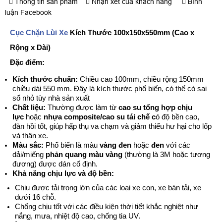
Thông tin sản phẩm
Nhận xét của khách hàng
Bình
luận Facebook
Cục Chặn Lùi Xe
Kích Thước 100x150x550mm (Cao x
Rộng x Dài)
Đặc điểm:
Kích thước chuẩn:
Chiều cao 100mm, chiều rộng 150mm
chiều dài 550 mm. Đây là kích thước phổ biến, có thể có sai
số nhỏ tùy nhà sản xuất
Chất liệu:
Thường được làm từ
cao su tổng hợp chịu
lực
hoặc
nhựa composite/cao su tái chế
c
ó độ bền cao,
đàn hồi tốt, giúp hấp thụ va chạm và giảm thiểu hư hại cho lốp
và thân xe.
Màu sắc:
Phổ biến là màu
vàng đen
hoặc
đen
với các
dải/miếng
phản quang màu vàng
(thường là 3M hoặc tương
đương) được dán cố định.
Khả năng chịu lực và độ bền:
Chịu được tải trọng lớn của các loại xe con, xe bán tải, xe
dưới 16 chỗ.
Chống chịu tốt với các điều kiện thời tiết khắc nghiệt như
nắng, mưa, nhiệt độ cao, chống tia UV.