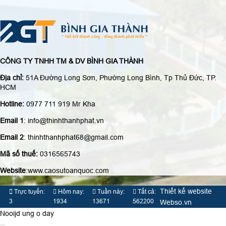
CÔNG TY TNHH TM & DV BÌNH GIA THÀNH
Địa chỉ:
51A Đường Long Sơn, Phường Long Bình, Tp Thủ Đức, TP.
HCM
Hotline:
0977 711 919 Mr Kha
Email 1
: info@thinhthanhphat.vn
Email 2
: thinhthanhphat68@gmail.com
Mã số thuế:
0316565743
Website
:www.caosutoanquoc.com
Thiết kế website
Trực tuyến:
Hôm nay:
Tuần này:
Tất cả:
3
1934
13671
562200
Webso.vn
Nooijd ung o day