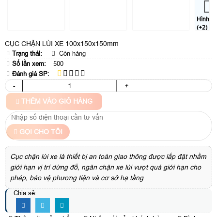
Hình
(+2)
CỤC CHẶN LÙI XE 100x150x150mm
Trạng thái:
Còn hàng
Số lần xem:
500
Đánh giá SP:
-
+
THÊM VÀO GIỎ HÀNG
GỌI CHO TÔI
Cục chặn lùi xe là thiết bị an toàn giao thông được lắp đặt nhằm
giới hạn vị trí dừng đỗ, ngăn chặn xe lùi vượt quá giới hạn cho
phép, bảo vệ phương tiện và cơ sở hạ tầng
Chia sẻ: