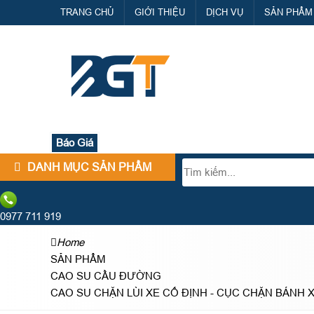
TRANG CHỦ
GIỚI THIỆU
DỊCH VỤ
SẢN PHẨM
Báo Giá
DANH MỤC SẢN PHẨM
0977 711 919
Home
SẢN PHẨM
CAO SU CẦU ĐƯỜNG
CAO SU CHẶN LÙI XE CỐ ĐỊNH - CỤC CHẶN BÁNH 