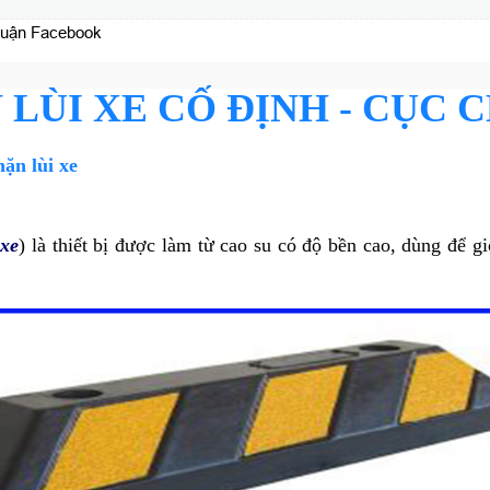
luận Facebook
 LÙI XE CỐ ĐỊNH - CỤC 
hặn lùi xe
 xe
) là thiết bị được làm từ cao su có độ bền cao, dùng để g