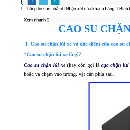
Thông tin sản phẩm
Nhận xét của khách hàng
Bình 
Xem nhanh
CAO SU CHẶN
1. Cao su chặn lùi xe và đặc điểm của cao su c
*Cao su chặn lùi xe là gì?
Cao su chặn lùi xe
(hay còn gọi là
cục chặn lùi
hoặc va chạm vào tường, vật cản phía sau.