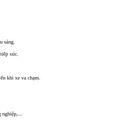
u sáng.
tiếp xúc.
yển khi xe va chạm.
 nghiệp,...