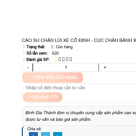
CAO SU CHẶN LÙI XE CỐ ĐỊNH - CỤC CHẶN BÁNH 
Trạng thái:
Còn hàng
Số lần xem:
620
Đánh giá SP:
-
+
THÊM VÀO GIỎ HÀNG
GỌI CHO TÔI
Bình Gia Thành đơn vị chuyên cung cấp sản phẩm cao su c
được tư vấn và báo giá sản phẩm.
Chia sẻ: