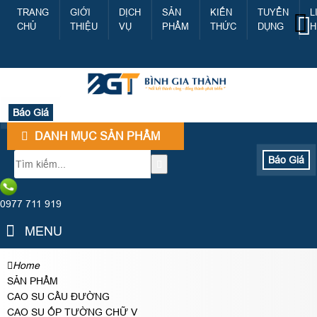
TRANG
GIỚI
DỊCH
SẢN
KIẾN
TUYỂN
L
CHỦ
THIỆU
VỤ
PHẨM
THỨC
DỤNG
H
Báo Giá
DANH MỤC SẢN PHẨM
Báo Giá
0977 711 919
MENU
Home
SẢN PHẨM
CAO SU CẦU ĐƯỜNG
CAO SU ỐP TƯỜNG CHỮ V