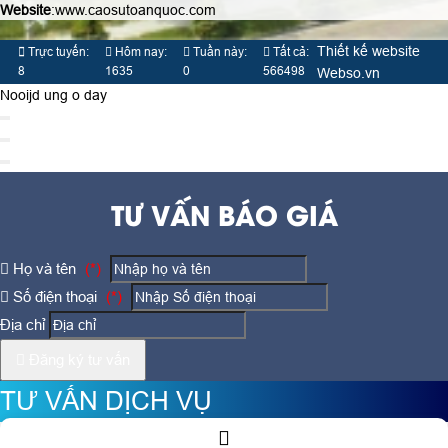
Website
:www.caosutoanquoc.com
Thiết kế website
Trực tuyến:
Hôm nay:
Tuần này:
Tất cả:
8
1635
0
566498
Webso.vn
Nooijd ung o day
TƯ VẤN BÁO GIÁ
Họ và tên
(*)
Số điện thoại
(*)
Địa chỉ
Đăng ký tư vấn
TƯ VẤN DỊCH VỤ