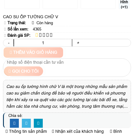
Hình
(+1)
CAO SU ỐP TƯỜNG CHỮ V
Trạng thái:
Còn hàng
Số lần xem:
4365
Đánh giá SP:
-
+
THÊM VÀO GIỎ HÀNG
GỌI CHO TÔI
Cao su ốp tường hình chữ V là một trong những mẫu sản phẩm
cao su giảm chấn dùng để bảo vệ người điều khiển và phương
tiện khi xảy ra va quệt vào các góc tường tại các bãi đỗ xe, tầng
hầm các tòa nhà chung cư, văn phòng, trung tâm thương mại,...
Chia sẻ:
Thông tin sản phẩm
Nhận xét của khách hàng
Bình