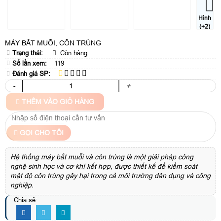
Hình
(+2)
MÁY BẮT MUỖI, CÔN TRÙNG
Trạng thái:
Còn hàng
Số lần xem:
119
Đánh giá SP:
-
+
THÊM VÀO GIỎ HÀNG
GỌI CHO TÔI
Hệ thống máy bắt muỗi và côn trùng là một giải pháp công
nghệ sinh học và cơ khí kết hợp, được thiết kế để kiểm soát
mật độ côn trùng gây hại trong cả môi trường dân dụng và công
nghiệp.
Chia sẻ: