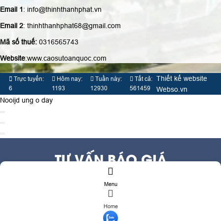
Email 1
: info@thinhthanhphat.vn
Email 2
: thinhthanhphat68@gmail.com
Mã số thuế:
0316565743
Website
:www.caosutoanquoc.com
Thiết kế website
Trực tuyến:
Hôm nay:
Tuần này:
Tất cả:
6
1193
12930
561459
Webso.vn
Nooijd ung o day
TƯ VẤN BÁO GIÁ
Menu
Họ và tên
(*)
Số điện thoại
(*)
Home
Địa chỉ