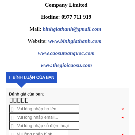
Company Limited
Hotline: 0977 711 919
Mail:
binhgiathanh@gmail.com
Website:
www.binhgiathanh.com
www.caosutoanquoc.com
www.thegioicaosu.com
BÌNH LUẬN CỦA BẠN
Đánh giá của bạn:
*
*