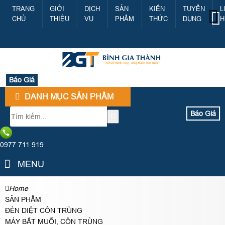
TRANG
GIỚI
DỊCH
SẢN
KIẾN
TUYỂN
L
CHỦ
THIỆU
VỤ
PHẨM
THỨC
DỤNG
H
Báo Giá
DANH MỤC SẢN PHẨM
Báo Giá
0977 711 919
MENU
Home
SẢN PHẨM
ĐÈN DIỆT CÔN TRÙNG
MÁY BẮT MUỖI, CÔN TRÙNG