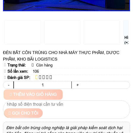
Hình
(+2)
ĐÈN BẮT CÔN TRÙNG CHO NHÀ MÁY THỰC PHẨM, DƯỢC
PHẨM, KHO BÃI LOGISTICS
Trạng thái:
Còn hàng
Số lần xem:
106
Đánh giá SP:
-
+
THÊM VÀO GIỎ HÀNG
GỌI CHO TÔI
Đèn bắt côn trùng công nghiệp là giải pháp kiểm soát dịch hại