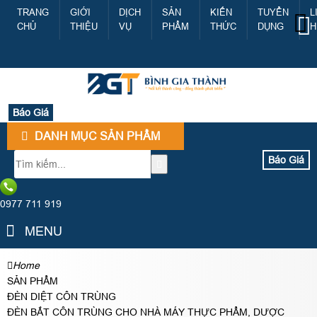
TRANG
GIỚI
DỊCH
SẢN
KIẾN
TUYỂN
L
CHỦ
THIỆU
VỤ
PHẨM
THỨC
DỤNG
H
Báo Giá
DANH MỤC SẢN PHẨM
Báo Giá
0977 711 919
MENU
Home
SẢN PHẨM
ĐÈN DIỆT CÔN TRÙNG
ĐÈN BẮT CÔN TRÙNG CHO NHÀ MÁY THỰC PHẨM, DƯỢC