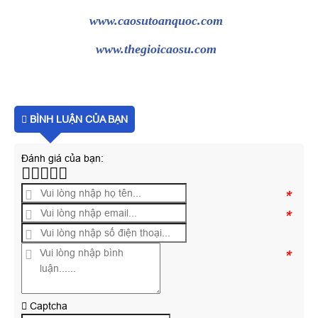
www.caosutoanquoc.com
www.thegioicaosu.com
BÌNH LUẬN CỦA BẠN
Đánh giá của bạn:
*
*
*
Captcha