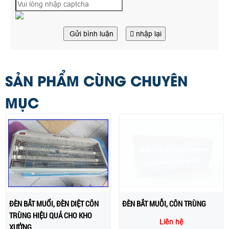
Gửi bình luận
nhập lại
SẢN PHẨM CÙNG CHUYÊN
MỤC
ĐÈN BẮT MUỔI, ĐÈN DIỆT CÔN
ĐÈN BẮT MUỖI, CÔN TRÙNG
TRÙNG HIỆU QUẢ CHO KHO
Liên hệ
XƯỞNG