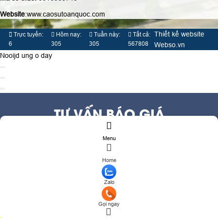
Website
:www.caosutoanquoc.com
Thiết kế website
Trực tuyến:
Hôm nay:
Tuần này:
Tất cả:
6
305
305
567808
Webso.vn
Nooijd ung o day
TƯ VẤN BÁO GIÁ
Menu
Họ và tên
(*)
Số điện thoại
(*)
Home
Địa chỉ
Zalo
Đăng ký tư vấn
TƯ VẤN DỊCH VỤ
Gọi ngay