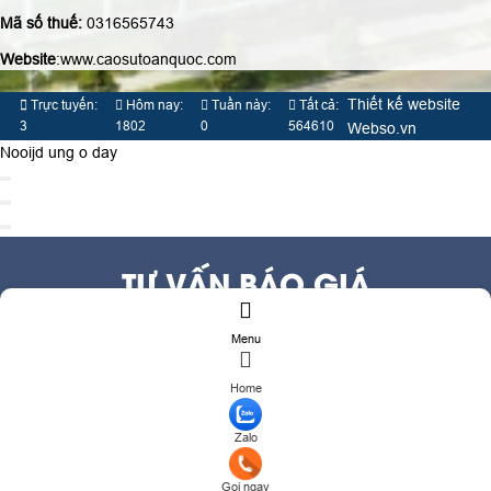
Mã số thuế:
0316565743
Website
:www.caosutoanquoc.com
Thiết kế website
Trực tuyến:
Hôm nay:
Tuần này:
Tất cả:
3
1802
0
564610
Webso.vn
Nooijd ung o day
TƯ VẤN BÁO GIÁ
Menu
Họ và tên
(*)
Số điện thoại
(*)
Home
Địa chỉ
Zalo
Đăng ký tư vấn
TƯ VẤN DỊCH VỤ
Gọi ngay