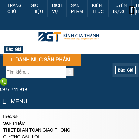
TRANG
GIỚI
DỊCH
SẢN
KIẾN
TUYỂN
L
CHỦ
THIỆU
VỤ
PHẨM
THỨC
DỤNG
H
Báo Giá
DANH MỤC SẢN PHẨM
Báo Giá
0977 711 919
MENU
Home
SẢN PHẨM
THIẾT BỊ AN TOÀN GIAO THÔNG
GƯƠNG CẦU LỒI