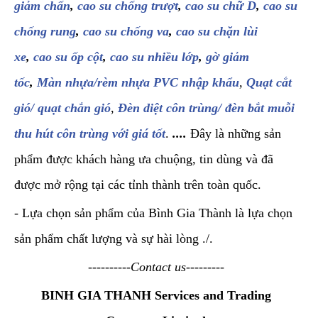
giảm chấn
,
cao su chống trượt
,
cao su chữ D
,
cao su
chống rung
,
cao su chống va
,
cao su chặn lùi
xe
,
cao su ốp cột
,
cao su nhiều lớp
,
gờ giảm
tốc
,
Màn nhựa/rèm nhựa PVC nhập khẩu
,
Quạt cắt
gió/ quạt chắn gió
,
Đèn diệt côn trùng/ đèn bắt muỗi
thu hút côn trùng với giá tốt
.
....
Đây là những sản
phẩm được khách hàng ưa chuộng, tin dùng và đã
được mở rộng tại các tỉnh thành trên toàn quốc.
- Lựa chọn sản phẩm của Bình Gia Thành là lựa chọn
sản phẩm chất lượng và sự hài lòng ./.
----------Contact us---------
BINH GIA THANH Services and Trading