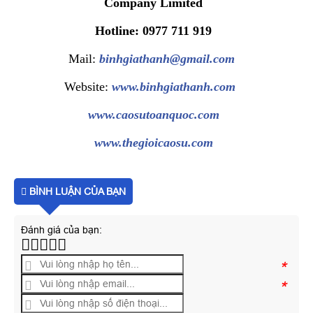
Company Limited
Hotline: 0977 711 919
Mail:
binhgiathanh@gmail.com
Website:
www.binhgiathanh.com
www.caosutoanquoc.com
www.thegioicaosu.com
BÌNH LUẬN CỦA BẠN
Đánh giá của bạn:
*
*