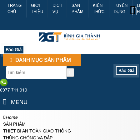
TRANG
GIỚI
DỊCH
SẢN
KIẾN
TUYỂN
L
CHỦ
THIỆU
VỤ
PHẨM
THỨC
DỤNG
H
Báo Giá
DANH MỤC SẢN PHẨM
Báo Giá
0977 711 919
MENU
Home
SẢN PHẨM
THIẾT BỊ AN TOÀN GIAO THÔNG
THÙNG CHỐNG VA ĐẬP