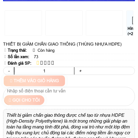
Hình
(+2)
THIẾT BỊ GIẢM CHẤN GIAO THÔNG (THÙNG NHỰA HDPE)
Trạng thái:
Còn hàng
Số lần xem:
73
Đánh giá SP:
-
+
THÊM VÀO GIỎ HÀNG
GỌI CHO TÔI
Thiết bị giảm chấn giao thông được chế tạo từ nhựa HDPE
(High-Density Polyethylene) là một trong những giải pháp an
toàn hạ tầng mang tính đột phá, đóng vai trò như một lớp đệm
hấp thụ xung lực chủ động tại các điểm nóng tiềm ẩn nguy cơ