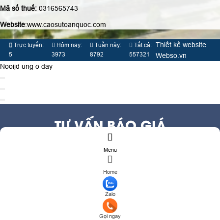
Mã số thuế:
0316565743
Website
:www.caosutoanquoc.com
Thiết kế website
Trực tuyến:
Hôm nay:
Tuần này:
Tất cả:
5
3973
8792
557321
Webso.vn
Nooijd ung o day
TƯ VẤN BÁO GIÁ
Menu
Họ và tên
(*)
Số điện thoại
(*)
Home
Địa chỉ
Zalo
Đăng ký tư vấn
TƯ VẤN DỊCH VỤ
Gọi ngay