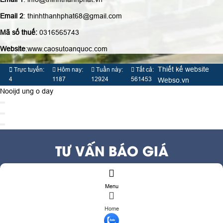
Email 2
: thinhthanhphat68@gmail.com
Mã số thuế:
0316565743
Website
:www.caosutoanquoc.com
Thiết kế website
Trực tuyến:
Hôm nay:
Tuần này:
Tất cả:
4
1187
12924
561453
Webso.vn
Nooijd ung o day
TƯ VẤN BÁO GIÁ
Họ và tên
(*)
Menu
Số điện thoại
(*)
Địa chỉ
Home
Đăng ký tư vấn