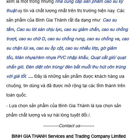
xem là một trong những
nhà cung cấp sản phẩm cao su kỹ
thuật
uy tín và chất lượng nhất trên thị trường hiện nay. Các
sản phẩm của Bình Gia Thành rất đa dạng như:
Cao su
tấm
,
Cao su lót sàn chịu lực
,
cao su giảm chấn
,
cao su chống
trượt
,
cao su chữ D
,
cao su chống rung
,
cao su chống va
,
cao
su chặn lùi xe
,
cao su ốp cột
,
cao su nhiều lớp
,
gờ giảm
tốc
,
Màn nhựa/rèm nhựa PVC nhập khẩu
,
Quạt cắt gió/ quạt
chắn gió
,
Đèn diệt côn trùng/ đèn bắt muỗi thu hút côn trùng
với giá tốt
.
....
Đây là những sản phẩm được khách hàng ưa
chuộng, tin dùng và đã được mở rộng tại các tỉnh thành trên
toàn quốc.
- Lựa chọn sản phẩm của Bình Gia Thành là lựa chọn sản
phẩm chất lượng và sự hài lòng tuyệt đối./.
----------Contact us---------
BINH GIA THANH Services and Trading Company Limited