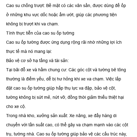
​Cao su chống trượt: Bề mặt có các vân sần, được dùng để ốp
ở những khu vực dốc hoặc ẩm ướt, giúp các phương tiện
không bị trượt khi va chạm.
​Tính thực tiễn của cao su ốp tường
​Cao su ốp tường được ứng dụng rộng rãi nhờ những lợi ích
thực tế mà nó mang lại:
​Bảo vệ cơ sở hạ tầng và tài sản:
​Tại bãi đỗ xe và hầm chung cư: Các góc cột và tường bê tông
thường là điểm yếu, dễ bị hư hỏng khi xe va chạm. Việc lắp
đặt cao su ốp tường giúp hấp thụ lực va đập, bảo vệ cột,
tường không bị sứt mẻ, nứt vỡ, đồng thời giảm thiểu thiệt hại
cho xe cộ.
​Trong nhà kho, xưởng sản xuất: Xe nâng, xe đẩy hàng di
chuyển với tần suất cao, có thể gây va chạm mạnh vào các cột
trụ, tường nhà. Cao su ốp tường giúp bảo vệ các cấu trúc này,