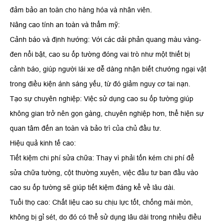
đảm bảo an toàn cho hàng hóa và nhân viên.
​Nâng cao tính an toàn và thẩm mỹ:
​Cảnh báo và định hướng: Với các dải phản quang màu vàng-
đen nổi bật, cao su ốp tường đóng vai trò như một thiết bị
cảnh báo, giúp người lái xe dễ dàng nhận biết chướng ngại vật
trong điều kiện ánh sáng yếu, từ đó giảm nguy cơ tai nạn.
​Tạo sự chuyên nghiệp: Việc sử dụng cao su ốp tường giúp
không gian trở nên gọn gàng, chuyên nghiệp hơn, thể hiện sự
quan tâm đến an toàn và bảo trì của chủ đầu tư.
​Hiệu quả kinh tế cao:
​Tiết kiệm chi phí sửa chữa: Thay vì phải tốn kém chi phí để
sửa chữa tường, cột thường xuyên, việc đầu tư ban đầu vào
cao su ốp tường sẽ giúp tiết kiệm đáng kể về lâu dài.
​Tuổi thọ cao: Chất liệu cao su chịu lực tốt, chống mài mòn,
không bị gỉ sét, do đó có thể sử dụng lâu dài trong nhiều điều