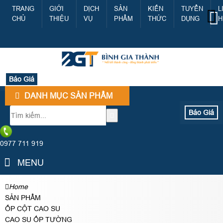
TRANG
GIỚI
DỊCH
SẢN
KIẾN
TUYỂN
L
CHỦ
THIỆU
VỤ
PHẨM
THỨC
DỤNG
H
Báo Giá
DANH MỤC SẢN PHẨM
Báo Giá
0977 711 919
MENU
Home
SẢN PHẨM
ỐP CỘT CAO SU
CAO SU ỐP TƯỜNG