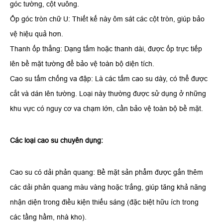
góc tường, cột vuông.
​Ốp góc tròn chữ U: Thiết kế này ôm sát các cột tròn, giúp bảo
vệ hiệu quả hơn.
​Thanh ốp thẳng: Dạng tấm hoặc thanh dài, được ốp trực tiếp
lên bề mặt tường để bảo vệ toàn bộ diện tích.
​Cao su tấm chống va đập: Là các tấm cao su dày, có thể được
cắt và dán lên tường. Loại này thường được sử dụng ở những
khu vực có nguy cơ va chạm lớn, cần bảo vệ toàn bộ bề mặt.
​Các loại cao su chuyên dụng:
​Cao su có dải phản quang: Bề mặt sản phẩm được gắn thêm
các dải phản quang màu vàng hoặc trắng, giúp tăng khả năng
nhận diện trong điều kiện thiếu sáng (đặc biệt hữu ích trong
các tầng hầm, nhà kho).