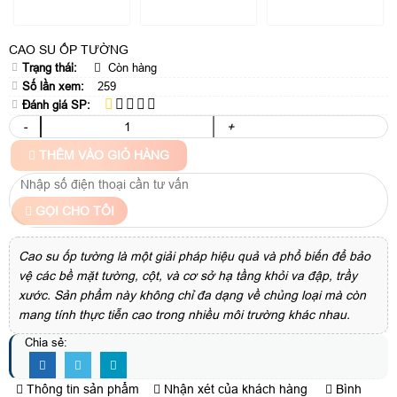
CAO SU ỐP TƯỜNG
Trạng thái:
Còn hàng
Số lần xem:
259
Đánh giá SP:
-
+
THÊM VÀO GIỎ HÀNG
GỌI CHO TÔI
Cao su ốp tường là một giải pháp hiệu quả và phổ biến để bảo
vệ các bề mặt tường, cột, và cơ sở hạ tầng khỏi va đập, trầy
xước. Sản phẩm này không chỉ đa dạng về chủng loại mà còn
mang tính thực tiễn cao trong nhiều môi trường khác nhau.
Chia sẻ:
Thông tin sản phẩm
Nhận xét của khách hàng
Bình