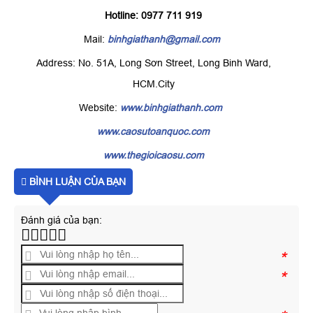
Hotline: 0977 711 919
Mail:
binhgiathanh@gmail.com
Address: No. 51A, Long Sơn Street, Long Binh Ward,
HCM.City
Website:
www.binhgiathanh.com
www.caosutoanquoc.com
www.thegioicaosu.com
BÌNH LUẬN CỦA BẠN
Đánh giá của bạn:
*
*