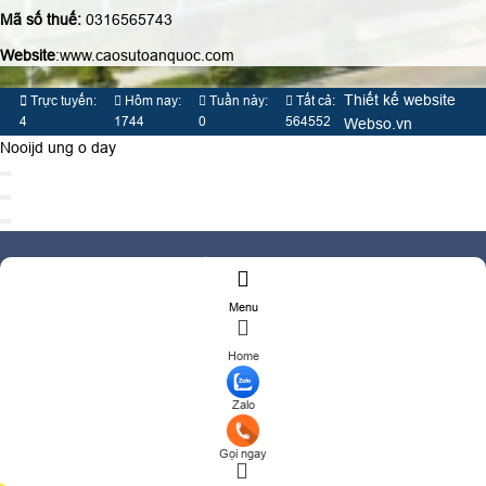
Mã số thuế:
0316565743
Website
:www.caosutoanquoc.com
Thiết kế website
Trực tuyến:
Hôm nay:
Tuần này:
Tất cả:
4
1744
0
564552
Webso.vn
Nooijd ung o day
TƯ VẤN BÁO GIÁ
Menu
Họ và tên
(*)
Home
Số điện thoại
(*)
Địa chỉ
Zalo
Đăng ký tư vấn
Gọi ngay
TƯ VẤN DỊCH VỤ