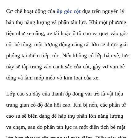
​Cơ chế hoạt động của
ốp góc cột
dựa trên nguyên lý
hấp thụ năng lượng và phân tán lực. Khi một phương
tiện như xe nâng, xe tải hoặc ô tô con va quẹt vào góc
cột bê tông, một lượng động năng rất lớn sẽ được giải
phóng tại điểm tiếp xúc. Nếu không có lớp bảo vệ, lực
này sẽ tập trung vào cạnh sắc của cột, gây vỡ vụn bê
tông và làm móp méo vỏ kim loại của xe.
​Lớp cao su dày của thanh ốp đóng vai trò là vật liệu
trung gian có độ đàn hồi cao. Khi bị nén, các phân tử
cao su sẽ biến dạng để hấp thụ phần lớn năng lượng
va chạm, sau đó phân tán lực ra một diện tích bề mặt
lớn hơn thay vì tập trung tại một điểm. Điều này giúp