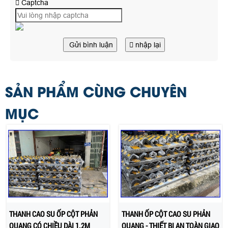
Captcha
Gửi bình luận
nhập lại
SẢN PHẨM CÙNG CHUYÊN
MỤC
THANH CAO SU ỐP CỘT PHẢN
THANH ỐP CỘT CAO SU PHẢN
QUANG CÓ CHIỀU DÀI 1.2M
QUANG - THIẾT BỊ AN TOÀN GIAO