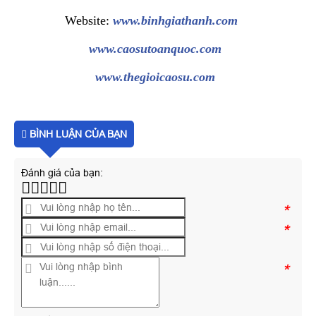
Website:
www.binhgiathanh.com
www.caosutoanquoc.com
www.thegioicaosu.com
BÌNH LUẬN CỦA BẠN
Đánh giá của bạn:
*
*
*