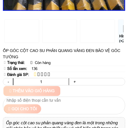
Hình
(+2)
ỐP GÓC CỘT CAO SU PHẢN QUANG VÀNG ĐEN BẢO VỆ GÓC
TƯỜNG
Trạng thái:
Còn hàng
Số lần xem:
136
Đánh giá SP:
-
+
THÊM VÀO GIỎ HÀNG
GỌI CHO TÔI
Ốp góc cột cao su phản quang vàng đen là một trong những