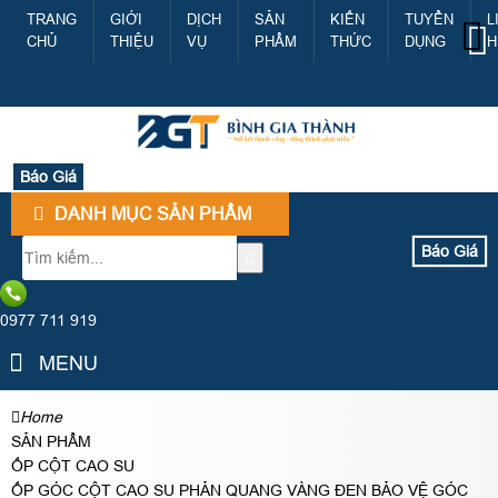
TRANG
GIỚI
DỊCH
SẢN
KIẾN
TUYỂN
L
CHỦ
THIỆU
VỤ
PHẨM
THỨC
DỤNG
H
Báo Giá
DANH MỤC SẢN PHẨM
Báo Giá
0977 711 919
MENU
Home
SẢN PHẨM
ỐP CỘT CAO SU
ỐP GÓC CỘT CAO SU PHẢN QUANG VÀNG ĐEN BẢO VỆ GÓC