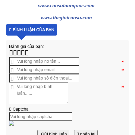
www.caosutoanquoc.com
www.thegioicaosu.com
BÌNH LUẬN CỦA BẠN
Đánh giá của bạn:
*
*
*
Captcha
Gửi bình luận
nhập lại