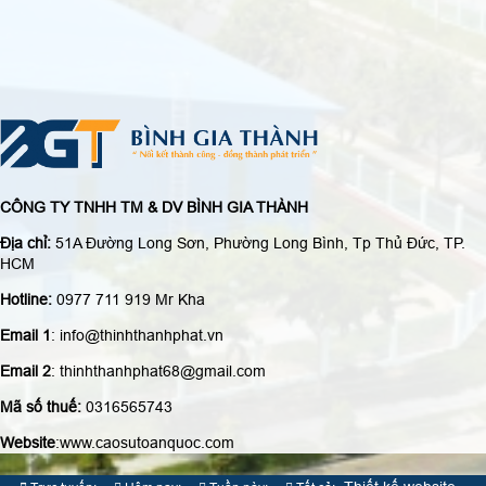
CÔNG TY TNHH TM & DV BÌNH GIA THÀNH
Địa chỉ:
51A Đường Long Sơn, Phường Long Bình, Tp Thủ Đức, TP.
HCM
Hotline:
0977 711 919 Mr Kha
Email 1
: info@thinhthanhphat.vn
Email 2
: thinhthanhphat68@gmail.com
Mã số thuế:
0316565743
Website
:www.caosutoanquoc.com