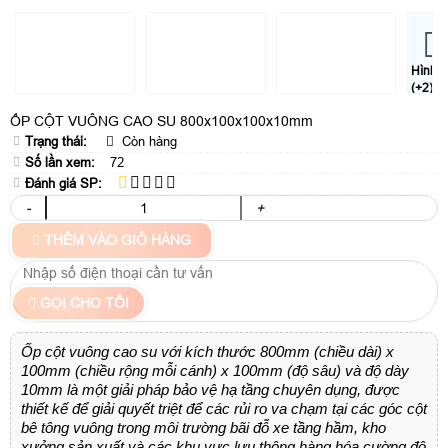
Hình
(+2)
ỐP CỘT VUÔNG CAO SU 800x100x100x10mm
Trạng thái:
Còn hàng
Số lần xem:
72
Đánh giá SP:
-
+
THÊM VÀO GIỎ HÀNG
GỌI CHO TÔI
Ốp cột vuông cao su với kích thước 800mm (chiều dài) x
100mm (chiều rộng mỗi cánh) x 100mm (độ sâu) và độ dày
10mm là một giải pháp bảo vệ hạ tầng chuyên dụng, được
thiết kế để giải quyết triệt để các rủi ro va chạm tại các góc cột
bê tông vuông trong môi trường bãi đỗ xe tầng hầm, kho
xưởng sản xuất và các khu vực lưu thông hàng hóa cường độ