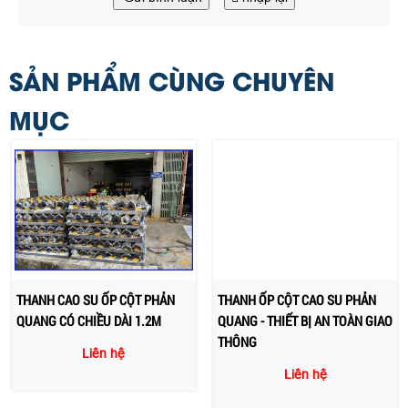
SẢN PHẨM CÙNG CHUYÊN
MỤC
THANH CAO SU ỐP CỘT PHẢN
THANH ỐP CỘT CAO SU PHẢN
QUANG CÓ CHIỀU DÀI 1.2M
QUANG - THIẾT BỊ AN TOÀN GIAO
THÔNG
Liên hệ
Liên hệ