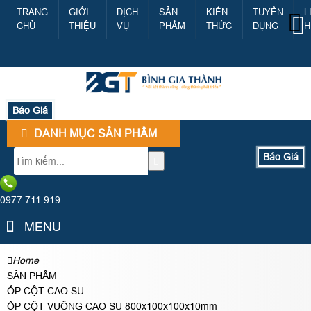
TRANG
GIỚI
DỊCH
SẢN
KIẾN
TUYỂN
L
CHỦ
THIỆU
VỤ
PHẨM
THỨC
DỤNG
H
Báo Giá
DANH MỤC SẢN PHẨM
Báo Giá
0977 711 919
MENU
Home
SẢN PHẨM
ỐP CỘT CAO SU
ỐP CỘT VUÔNG CAO SU 800x100x100x10mm