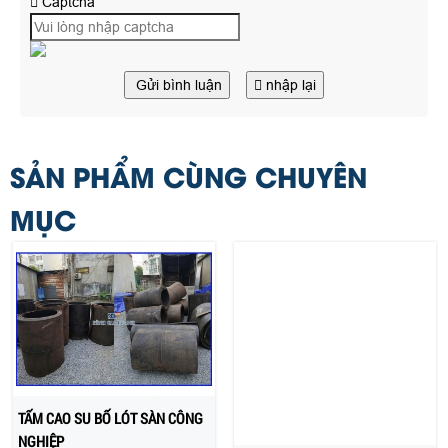
Captcha
Gửi bình luận
nhập lại
SẢN PHẨM CÙNG CHUYÊN
MỤC
TẤM CAO SU BỐ LÓT SÀN CÔNG
CAO SU BỐ 10MM LÓT SÀN
NGHIỆP