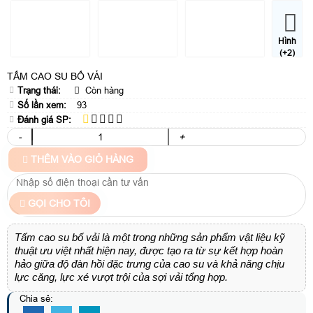
Hình
(+2)
TẤM CAO SU BỐ VẢI
Trạng thái:
Còn hàng
Số lần xem:
93
Đánh giá SP:
-
+
THÊM VÀO GIỎ HÀNG
GỌI CHO TÔI
Tấm cao su bố vải là một trong những sản phẩm vật liệu kỹ
thuật ưu việt nhất hiện nay, được tạo ra từ sự kết hợp hoàn
hảo giữa độ đàn hồi đặc trưng của cao su và khả năng chịu
lực căng, lực xé vượt trội của sợi vải tổng hợp.
Chia sẻ: