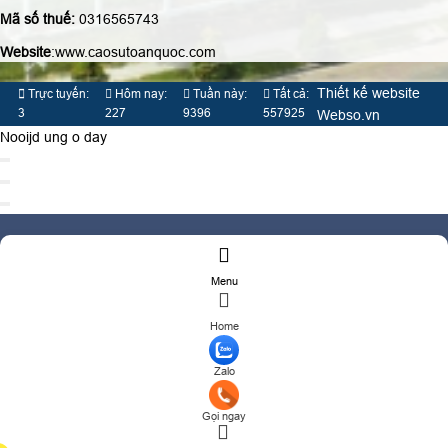
Website
:www.caosutoanquoc.com
Thiết kế website
Trực tuyến:
Hôm nay:
Tuần này:
Tất cả:
3
227
9396
557925
Webso.vn
Nooijd ung o day
TƯ VẤN BÁO GIÁ
Menu
Họ và tên
(*)
Số điện thoại
(*)
Home
Địa chỉ
Zalo
Đăng ký tư vấn
TƯ VẤN DỊCH VỤ
Gọi ngay