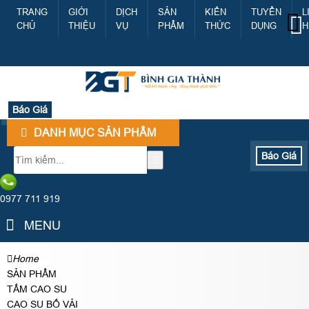
TRANG
GIỚI
DỊCH
SẢN
KIẾN
TUYỂN
L
CHỦ
THIỆU
VỤ
PHẨM
THỨC
DỤNG
H
Báo Giá
DANH MỤC SẢN PHẨM
Báo Giá
0977 711 919
MENU
Home
SẢN PHẨM
TẤM CAO SU
CAO SU BỐ VẢI