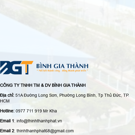
CÔNG TY TNHH TM & DV BÌNH GIA THÀNH
Địa chỉ:
51A Đường Long Sơn, Phường Long Bình, Tp Thủ Đức, TP.
HCM
Hotline:
0977 711 919 Mr Kha
Email 1
: info@thinhthanhphat.vn
Email 2
: thinhthanhphat68@gmail.com
Mã số thuế:
0316565743