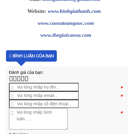
Website:
www.binhgiathanh.com
www.caosutoanquoc.com
www.thegioicaosu.com
BÌNH LUẬN CỦA BẠN
Đánh giá của bạn:
*
*
*