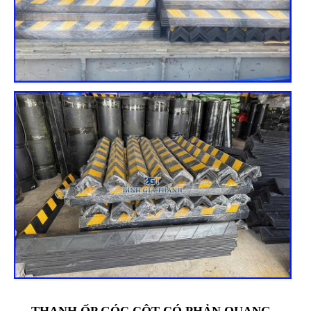
THANH ỐP GÓC CỘT CÓ PHẢN QUANG