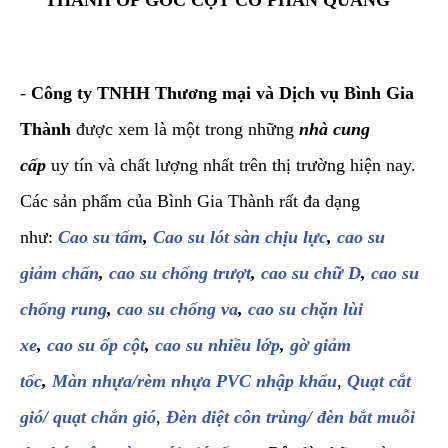
-
Công ty TNHH Thương mại và Dịch vụ Bình Gia
Thành
được xem là một trong những
nhà cung
cấp
uy tín và chất lượng nhất trên thị trường hiện nay.
Các sản phẩm của Bình Gia Thành rất đa dạng
như:
Cao su tấm
,
Cao su lót sàn chịu lực
,
cao su
giảm chấn
,
cao su chống trượt
,
cao su chữ D
,
cao su
chống rung
,
cao su chống va
,
cao su chặn lùi
xe
,
cao su ốp cột
,
cao su nhiều lớp
,
gờ giảm
tốc
,
Màn nhựa/rèm nhựa PVC nhập khẩu
,
Quạt cắt
gió/ quạt chắn gió
,
Đèn diệt côn trùng/ đèn bắt muỗi