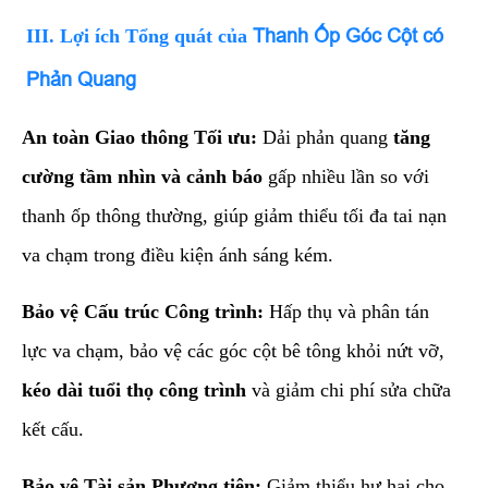
​III. Lợi ích Tổng quát của
Thanh Ốp Góc Cột có
Phản Quang
An toàn Giao thông Tối ưu:
Dải phản quang
tăng
cường tầm nhìn và cảnh báo
gấp nhiều lần so với
thanh ốp thông thường, giúp giảm thiểu tối đa tai nạn
va chạm trong điều kiện ánh sáng kém.
Bảo vệ Cấu trúc Công trình:
Hấp thụ và phân tán
lực va chạm, bảo vệ các góc cột bê tông khỏi nứt vỡ,
kéo dài tuổi thọ công trình
và giảm chi phí sửa chữa
kết cấu.
Bảo vệ Tài sản Phương tiện:
Giảm thiểu hư hại cho