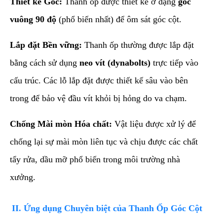
Thiết kế Góc:
Thanh ốp được thiết kế ở dạng
góc
vuông 90 độ
(phổ biến nhất) để ôm sát góc cột.
Lắp đặt Bền vững:
Thanh ốp thường được lắp đặt
bằng cách sử dụng
neo vít (dynabolts)
trực tiếp vào
cấu trúc. Các lỗ lắp đặt được thiết kế sâu vào bên
trong để bảo vệ đầu vít khỏi bị hỏng do va chạm.
Chống Mài mòn Hóa chất:
Vật liệu được xử lý để
chống lại sự mài mòn liên tục và chịu được các chất
tẩy rửa, dầu mỡ phổ biến trong môi trường nhà
xưởng.
​II. Ứng dụng Chuyên biệt của Thanh Ốp Góc Cột