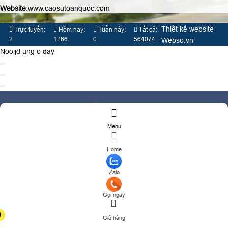
Website
:www.caosutoanquoc.com
Thiết kế website
Trực tuyến:
Hôm nay:
Tuần này:
Tất cả:
2
1266
0
564074
Webso.vn
Nooijd ung o day
TƯ VẤN BÁO GIÁ
Menu
Họ và tên
(*)
Home
Số điện thoại
(*)
Địa chỉ
Zalo
Đăng ký tư vấn
Gọi ngay
TƯ VẤN DỊCH VỤ
0
Giỏ hàng