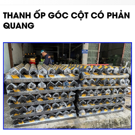
THANH ỐP GÓC CỘT CÓ PHẢN
QUANG