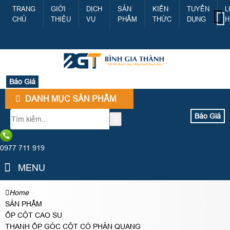
TRANG
GIỚI
DỊCH
SẢN
KIẾN
TUYỂN
L
CHỦ
THIỆU
VỤ
PHẨM
THỨC
DỤNG
H
Báo Giá
DANH MỤC SẢN PHẨM
Báo Giá
0977 711 919
MENU
Home
SẢN PHẨM
ỐP CỘT CAO SU
THANH ỐP GÓC CỘT CÓ PHẢN QUANG