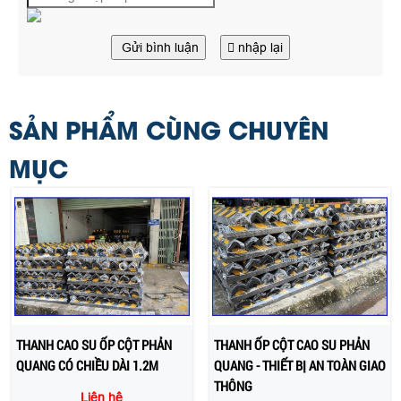
Gửi bình luận
nhập lại
SẢN PHẨM CÙNG CHUYÊN
MỤC
THANH CAO SU ỐP CỘT PHẢN
THANH ỐP CỘT CAO SU PHẢN
QUANG CÓ CHIỀU DÀI 1.2M
QUANG - THIẾT BỊ AN TOÀN GIAO
THÔNG
Liên hệ