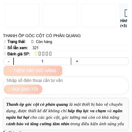
Hình
(+3)
THANH ỐP GÓC CỘT CÓ PHẢN QUANG
Trạng thái:
Còn hàng
Số lần xem:
321
Đánh giá SP:
-
+
THÊM VÀO GIỎ HÀNG
GỌI CHO TÔI
Thanh ốp góc cột có phản quang
là một thiết bị bảo vệ chuyên
dụng, được thiết kế để không chỉ
hấp thụ lực va chạm
và
ngăn
ngừa hư hại
cho các góc cột, góc tường mà còn có khả năng
cảnh báo và tăng cường tầm nhìn
trong điều kiện ánh sáng yếu