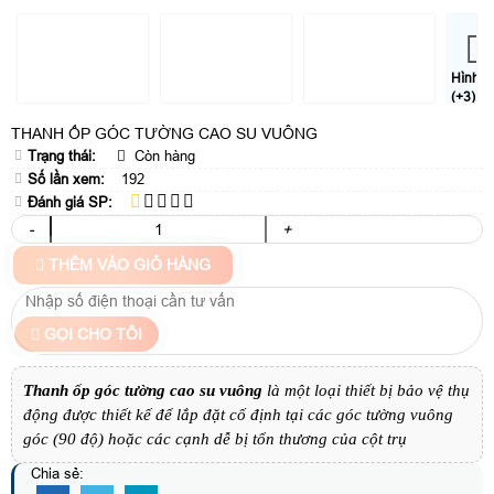
Hình
(+3)
THANH ỐP GÓC TƯỜNG CAO SU VUÔNG
Trạng thái:
Còn hàng
Số lần xem:
192
Đánh giá SP:
-
+
THÊM VÀO GIỎ HÀNG
GỌI CHO TÔI
Thanh ốp góc tường cao su vuông
là một loại thiết bị bảo vệ thụ
động được thiết kế để lắp đặt cố định tại các góc tường vuông
góc (90 độ) hoặc các cạnh dễ bị tổn thương của cột trụ
Chia sẻ: