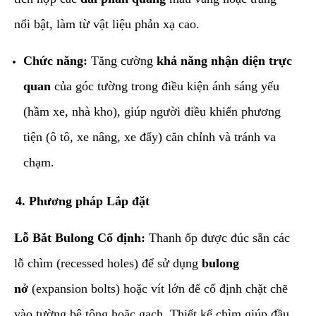
nổi bật, làm từ vật liệu phản xạ cao.
Chức năng:
Tăng cường
khả năng nhận diện trực
quan
của góc tường trong điều kiện ánh sáng yếu
(hầm xe, nhà kho), giúp người điều khiển phương
tiện (ô tô, xe nâng, xe đẩy) căn chỉnh và tránh va
chạm.
​4. Phương pháp Lắp đặt
Lỗ Bắt Bulong Cố định:
Thanh ốp được đúc sẵn các
lỗ chìm (recessed holes) để sử dụng
bulong
nở
(expansion bolts) hoặc vít lớn để cố định chặt chẽ
vào tường bê tông hoặc gạch. Thiết kế chìm giúp đầu