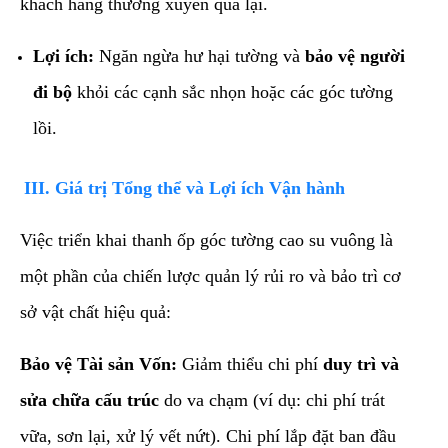
khách hàng thường xuyên qua lại.
Lợi ích:
Ngăn ngừa hư hại tường và
bảo vệ người
đi bộ
khỏi các cạnh sắc nhọn hoặc các góc tường
lồi.
​III. Giá trị Tổng thể và Lợi ích Vận hành
​Việc triển khai thanh ốp góc tường cao su vuông là
một phần của chiến lược quản lý rủi ro và bảo trì cơ
sở vật chất hiệu quả:
Bảo vệ Tài sản Vốn:
Giảm thiểu chi phí
duy trì và
sửa chữa cấu trúc
do va chạm (ví dụ: chi phí trát
vữa, sơn lại, xử lý vết nứt). Chi phí lắp đặt ban đầu