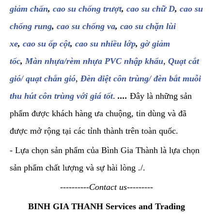
giảm chấn
,
cao su chống trượt
,
cao su chữ D
,
cao su
chống rung
,
cao su chống va
,
cao su chặn lùi
xe
,
cao su ốp cột
,
cao su nhiều lớp
,
gờ giảm
tốc
,
Màn nhựa/rèm nhựa PVC nhập khẩu
,
Quạt cắt
gió/ quạt chắn gió
,
Đèn diệt côn trùng/ đèn bắt muỗi
thu hút côn trùng với giá tốt
.
....
Đây là những sản
phẩm được khách hàng ưa chuộng, tin dùng và đã
được mở rộng tại các tỉnh thành trên toàn quốc.
- Lựa chọn sản phẩm của Bình Gia Thành là lựa chọn
sản phẩm chất lượng và sự hài lòng ./.
----------Contact us---------
BINH GIA THANH Services and Trading