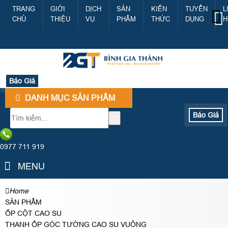
TRANG
GIỚI
DỊCH
SẢN
KIẾN
TUYỂN
L
CHỦ
THIỆU
VỤ
PHẨM
THỨC
DỤNG
H
Báo Giá
DANH MỤC SẢN PHẨM
Báo Giá
0977 711 919
MENU
Home
SẢN PHẨM
ỐP CỘT CAO SU
THANH ỐP GÓC TƯỜNG CAO SU VUÔNG