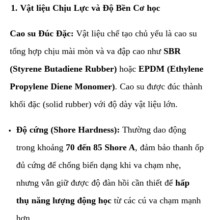
​1. Vật liệu Chịu Lực và Độ Bền Cơ học
Cao su Đúc Đặc:
Vật liệu chế tạo chủ yếu là cao su
tổng hợp chịu mài mòn và va đập cao như
SBR
(Styrene Butadiene Rubber)
hoặc
EPDM (Ethylene
Propylene Diene Monomer)
. Cao su được đúc thành
khối đặc (solid rubber) với độ dày vật liệu lớn.
Độ cứng (Shore Hardness):
Thường dao động
trong khoảng
70 đến 85 Shore A
, đảm bảo thanh ốp
đủ cứng để chống biến dạng khi va chạm nhẹ,
nhưng vẫn giữ được độ đàn hồi cần thiết để
hấp
thụ năng lượng động học
từ các cú va chạm mạnh
hơn.