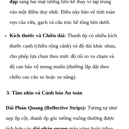
đập
sang hai mặt tường liền kề thay vì tập trung
vào một điểm duy nhất. Điều này bảo vệ tính toàn
vẹn của vữa, gạch và cấu trúc bê tông bên dưới.
Kích thước và Chiều dài:
Thanh ốp có nhiều kích
thước cạnh (chiều rộng cánh) và độ dài khác nhau,
cho phép lựa chọn theo mức độ rủi ro va chạm và
độ cao bảo vệ mong muốn (thường lắp đặt theo
chiều cao cản xe hoặc xe nâng).
​3. Tầm nhìn và Cảnh báo An toàn
Dải Phản Quang (Reflective Strips):
Tương tự như
nẹp ốp cột, thanh ốp góc tường vuông thường được
tích hợp các
dải phản quang
màu vàng hoặc trắng