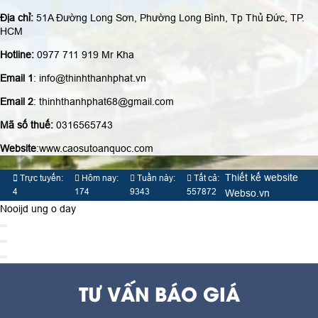
Địa chỉ:
51A Đường Long Sơn, Phường Long Bình, Tp Thủ Đức, TP.
HCM
Hotline:
0977 711 919 Mr Kha
Email 1
: info@thinhthanhphat.vn
Email 2
: thinhthanhphat68@gmail.com
Mã số thuế:
0316565743
Website
:www.caosutoanquoc.com
Thiết kế website
Trực tuyến:
Hôm nay:
Tuần này:
Tất cả:
4
174
9343
557872
Webso.vn
Nooijd ung o day
TƯ VẤN BÁO GIÁ